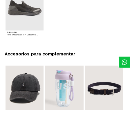
$ 79.900
Tenis Deportivos sin Cordones para hombre
Accesorios para complementar
$ 29.900
$ 29.900
$ 29.900
Gorra A
Termo con infusor
Reata Elastica Tejida