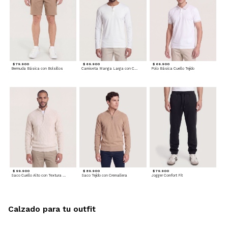
$ 79.900
$ 69.900
$ 69.900
Bermuda Básica con Bolsillos
Camiseta Manga Larga con Cuello Henley
Polo Básica Cuello Tejido
$ 99.900
$ 89.900
$ 79.900
Saco Cuello Alto con Textura Trenzada
Saco Tejido con Cremallera
Jogger Comfort Fit
Calzado para tu outfit