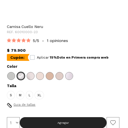
Camisa Cuello Neru
REF. 60010000-23
5
/
5
-
1
opiniones
$ 79.900
Cupón:
Aplicar
15%Dcto en Primera compra web
Color
Talla
S
M
L
XL
Guia de tallas
Agregar