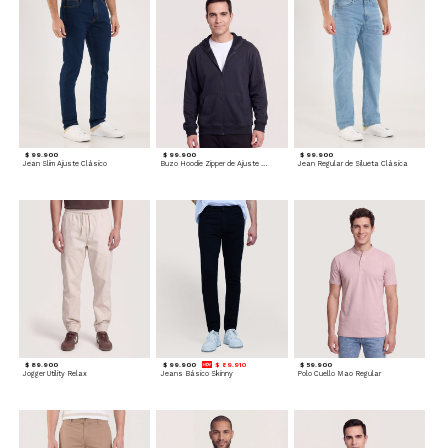
$ 99.900
$ 99.900
$ 99.900
Jean Slim Ajuste Clásico
Buzo Hoodie Zipper de Ajuste Cómodo
Jean Regular de Silueta Clásica
$ 89.900
$ 99.900
$ 89.910
$ 59.900
Jogger Utility Relax
Jeans Básico Skinny
Polo Cuello Mao Regular