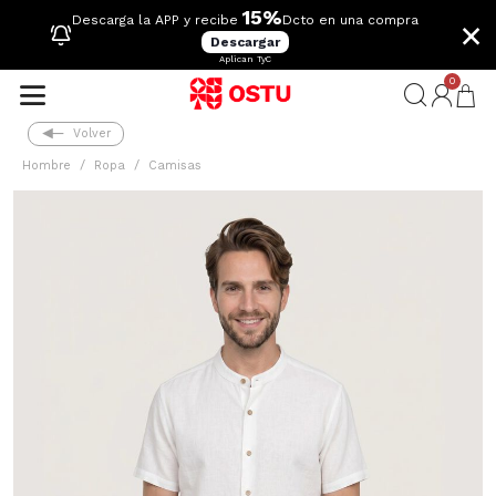
15%
×
Descarga la APP y recibe
Dcto en una compra
Descargar
Aplican TyC
0
Volver
Hombre
Ropa
Camisas