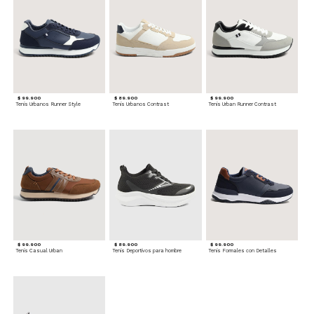
$ 99.900
$ 89.900
$ 99.900
Tenis Urbanos Runner Style
Tenis Urbanos Contrast
Tenis Urban Runner Contrast
$ 99.900
$ 89.900
$ 99.900
Tenis Casual Urban
Tenis Deportivos para hombre
Tenis Formales con Detalles