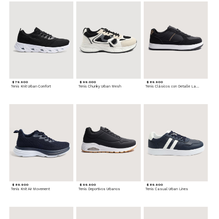
$ 79.900
$ 99.000
$ 89.900
Tenis Knit Urban Comfort
Tenis Chunky Urban Mesh
Tenis Clásicos con Detalle Lateral
$ 89.900
$ 99.900
$ 89.900
Tenis Knit Air Movement
Tenis Deportivos Urbanos
Tenis Casual Urban Lines