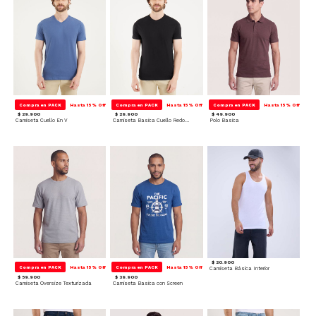
Compra en PACK
Hasta 15% Off
Compra en PACK
Hasta 15% Off
Compra en PACK
Hasta 15% Off
$ 29.900
$ 29.900
$ 49.900
Camiseta Cuello En V
Camiseta Basica Cuello Redondo
Polo Basica
$ 20.900
Compra en PACK
Hasta 15% Off
Compra en PACK
Hasta 15% Off
Camiseta Básica Interior
$ 59.900
$ 39.900
Camiseta Oversize Texturizada
Camiseta Basica con Screen