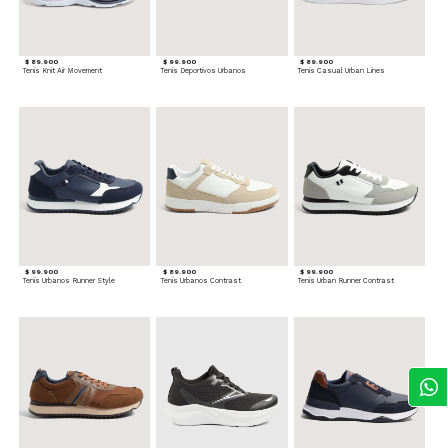
$ 89.900
$ 99.900
$ 89.900
Tenis Knit Air Movement
Tenis Deportivos Urbanos
Tenis Casual Urban Lines
$ 99.900
$ 89.900
$ 99.900
Tenis Urbanos Runner Style
Tenis Urbanos Contrast
Tenis Urban Runner Contrast