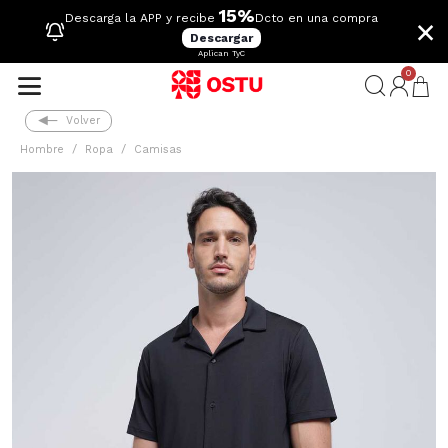
15%
×
Descarga la APP y recibe
Dcto en una compra
Descargar
Aplican TyC
0
Volver
Hombre
Ropa
Camisas