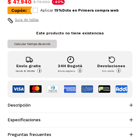
$ 47.940
$ 79.900
-40%
Cupón:
Aplicar
15%Dcto en Primera compra web
Guia de tallas
Este producto no tiene existencias
Calcular tiempo de envío
Envío gratis
24H Bogotá
Devoluciones
i
i
i
Desde
$ 100.000
Envío express
Sin costo
Descripción
Especificaciones
Preguntas frecuentes