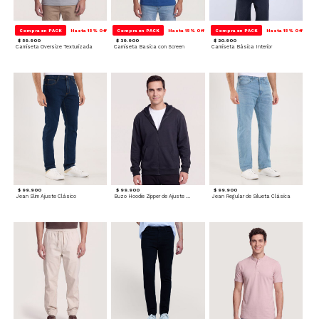
Compra en PACK
Hasta 15% Off
Compra en PACK
Hasta 15% Off
Compra en PACK
Hasta 15% Off
$ 59.900
$ 39.900
$ 20.900
Camiseta Oversize Texturizada
Camiseta Basica con Screen
Camiseta Básica Interior
$ 99.900
$ 99.900
$ 99.900
Jean Slim Ajuste Clásico
Buzo Hoodie Zipper de Ajuste Cómodo
Jean Regular de Silueta Clásica