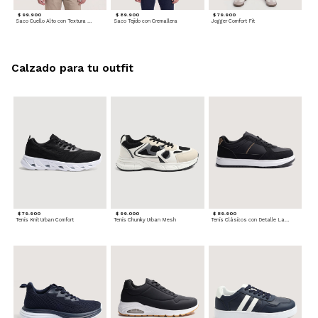
$ 99.900
$ 89.900
$ 79.900
Saco Cuello Alto con Textura Trenzada
Saco Tejido con Cremallera
Jogger Comfort Fit
Calzado para tu outfit
$ 79.900
$ 99.000
$ 89.900
Tenis Knit Urban Comfort
Tenis Chunky Urban Mesh
Tenis Clásicos con Detalle Lateral