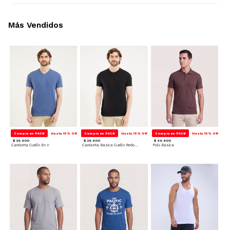
Más Vendidos
Compra en PACK
Hasta 15% Off
Compra en PACK
Hasta 15% Off
Compra en PACK
Hasta 15% Off
$ 29.900
$ 29.900
$ 49.900
Camiseta Cuello En V
Camiseta Basica Cuello Redondo
Polo Basica