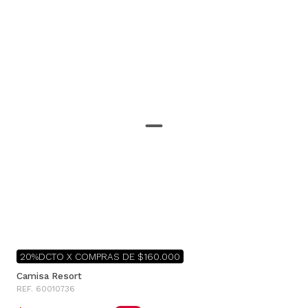
20%DCTO X COMPRAS DE $160.000
Camisa Resort
REF. 60010736