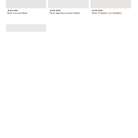
$ 99.900
$ 89.900
$ 99.900
Tenis Casual Urban
Tenis Deportivos para hombre
Tenis Formales con Detalles
$ 79.900
Tenis Deportivos sin Cordones para hombre
Accesorios para complementar