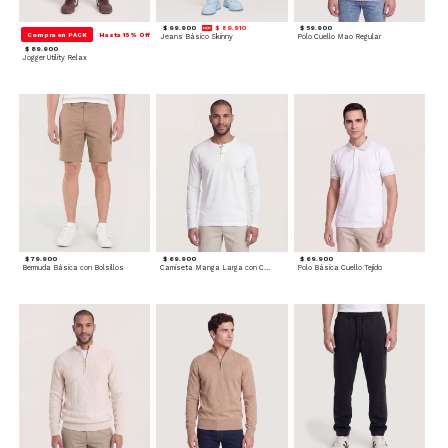
$ 99.900
$ 89.910
$ 59.900
Compra en PACK
Hasta 15% Off
Jeans Básico Skinny
Polo Cuello Mao Regular
$ 89.900
Jogger Utility Relax
$ 79.900
$ 69.900
$ 69.900
Bermuda Básica con Bolsillos
Camiseta Manga Larga con Cuello Henley
Polo Básica Cuello Tejido