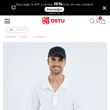
15%
×
Descarga la APP y recibe
Dcto en una compra
Descargar
Aplican TyC
0
Volver
Hombre
Ropa
Camisas