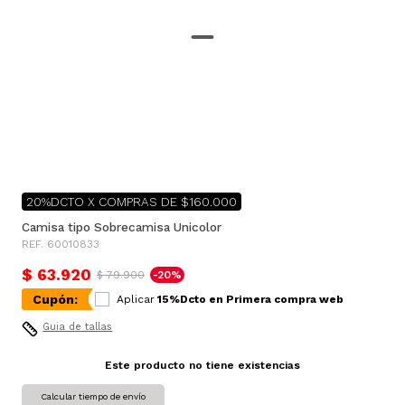
20%DCTO X COMPRAS DE $160.000
Camisa tipo Sobrecamisa Unicolor
REF. 60010833
$ 63.920
$ 79.900
-20%
Cupón:
Aplicar
15%Dcto en Primera compra web
Guia de tallas
Este producto no tiene existencias
Calcular tiempo de envío