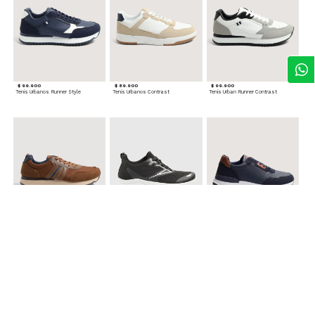
$ 99.900
$ 89.900
$ 99.900
Tenis Urbanos Runner Style
Tenis Urbanos Contrast
Tenis Urban Runner Contrast
$ 99.900
$ 89.900
$ 99.900
Tenis Casual Urban
Tenis Deportivos para hombre
Tenis Formales con Detalles