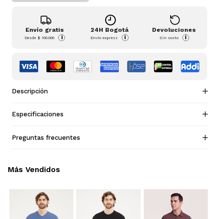
Envío gratis
24H Bogotá
Devoluciones
i
i
i
Desde
$ 100.000
Envío express
Sin costo
Descripción
Especificaciones
Preguntas frecuentes
Más Vendidos