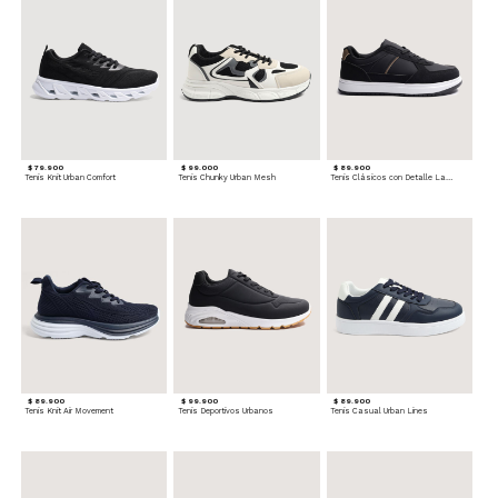
$ 79.900
$ 99.000
$ 89.900
Tenis Knit Urban Comfort
Tenis Chunky Urban Mesh
Tenis Clásicos con Detalle Lateral
$ 89.900
$ 99.900
$ 89.900
Tenis Knit Air Movement
Tenis Deportivos Urbanos
Tenis Casual Urban Lines