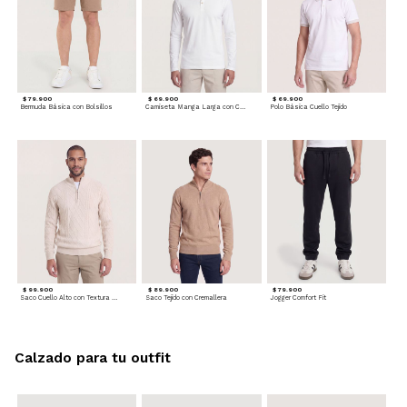
$ 79.900
$ 69.900
$ 69.900
Bermuda Básica con Bolsillos
Camiseta Manga Larga con Cuello Henley
Polo Básica Cuello Tejido
$ 99.900
$ 89.900
$ 79.900
Saco Cuello Alto con Textura Trenzada
Saco Tejido con Cremallera
Jogger Comfort Fit
Calzado para tu outfit