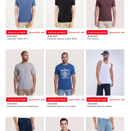
Compra en PACK
Hasta 15% Off
Compra en PACK
Hasta 15% Off
Compra en PACK
Hasta 15% Off
$ 29.900
$ 29.900
$ 49.900
Camiseta Cuello En V
Camiseta Basica Cuello Redondo
Polo Basica
Compra en PACK
Hasta 15% Off
Compra en PACK
Hasta 15% Off
Compra en PACK
Hasta 15% Off
$ 59.900
$ 39.900
$ 20.900
Camiseta Oversize Texturizada
Camiseta Basica con Screen
Camiseta Básica Interior