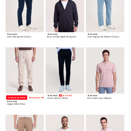
$ 99.900
$ 99.900
$ 99.900
Jean Slim Ajuste Clásico
Buzo Hoodie Zipper de Ajuste Cómodo
Jean Regular de Silueta Clásica
$ 99.900
$ 89.910
$ 59.900
Compra en PACK
Hasta 15% Off
Jeans Básico Skinny
Polo Cuello Mao Regular
$ 89.900
Jogger Utility Relax