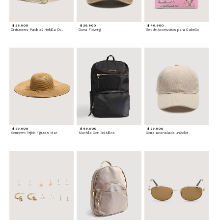
$ 29.900
$ 29.900
$ 49.900
Cinturones Pack x2 Hebilla Ovalada
Gorra Flowing
Set de Accesorios para Cabello
$ 39.900
$ 69.900
$ 29.900
Sombrero Tejido Figuras Mar
Mochila Con Bolsillos
Gorra acanalada unicolor