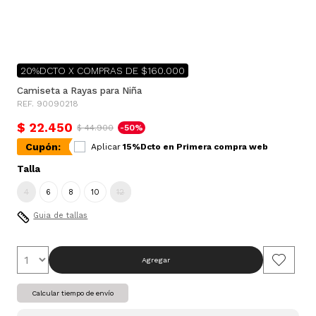
20%DCTO X COMPRAS DE $160.000
Camiseta a Rayas para Niña
REF. 90090218
$ 22.450
$ 44.900
-50%
Cupón:
Aplicar
15%Dcto en Primera compra web
Talla
4
6
8
10
12
Guia de tallas
Agregar
Calcular tiempo de envío