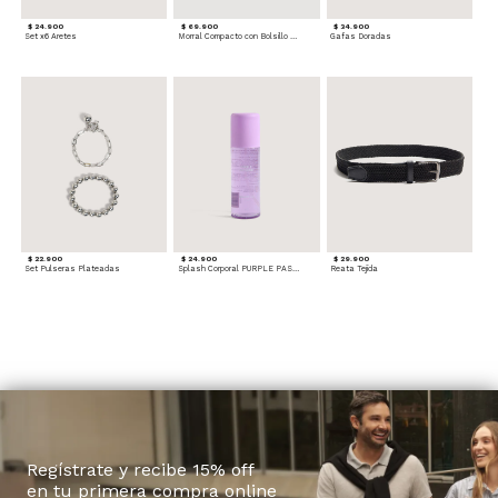
$ 24.900
$ 69.900
$ 34.900
Set x6 Aretes
Morral Compacto con Bolsillo Frontal
Gafas Doradas
$ 22.900
$ 24.900
$ 29.900
Set Pulseras Plateadas
Splash Corporal PURPLE PASSION - Floral
Reata Tejida
Regístrate y recibe 15% off
en tu primera compra online