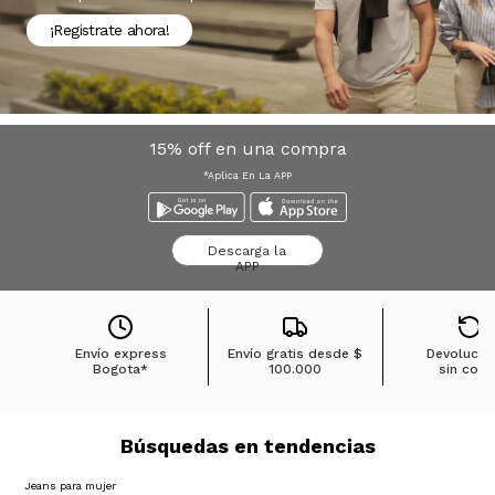
¡Registrate ahora!
15% off en una compra
*Aplica En La APP
Descarga la
APP
Envío express
Envío gratis desde
$
Devolucio
Bogota*
100.000
sin cost
Búsquedas en tendencias
Jeans para mujer