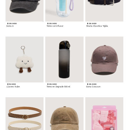
$ 29.900
$ 29.900
$ 29.900
Gorra A
Termo con infusor
Reata Elastica Tejida
$ 12.900
$ 29.900
$ 29.900
Llavero Nube
Termo en Degrade 500 ml
Gorra Corazon