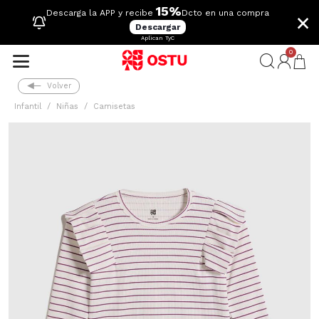
15%
×
Descarga la APP y recibe
Dcto en una compra
Descargar
Aplican TyC
0
Volver
Infantil
Niñas
Camisetas