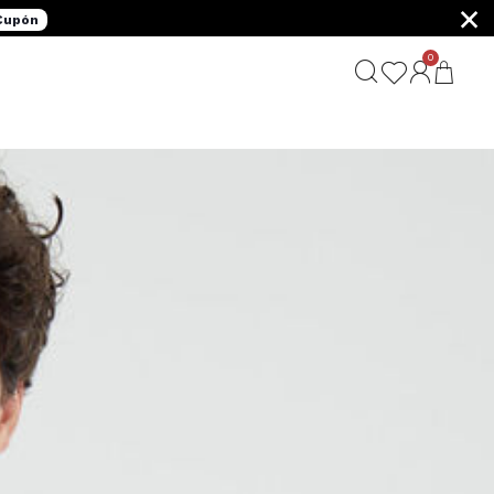
×
 Cupón
0
G