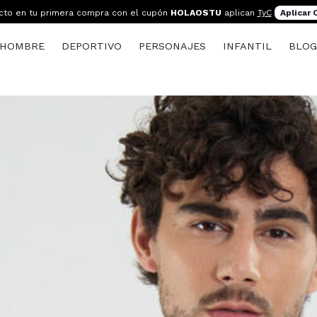
cto en tu primera compra con el cupón
HOLAOSTU
aplican
TyC
Aplicar
HOMBRE
DEPORTIVO
PERSONAJES
INFANTIL
BLO