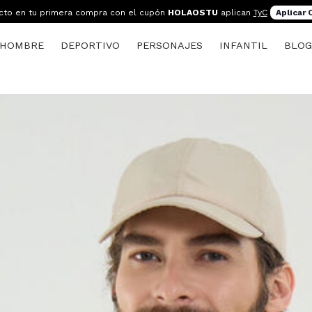
cto en tu primera compra con el cupón
HOLAOSTU
aplican
TyC
Aplicar
HOMBRE
DEPORTIVO
PERSONAJES
INFANTIL
BLO