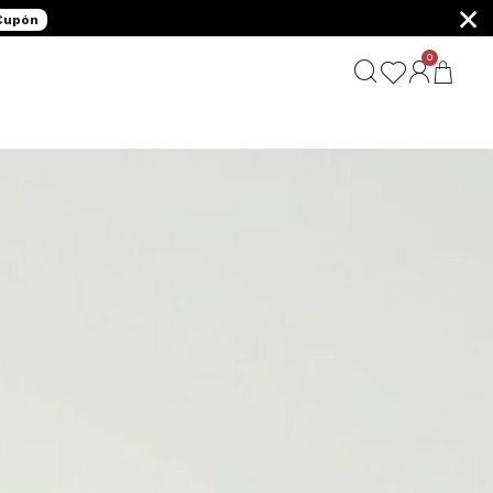
×
 Cupón
0
G