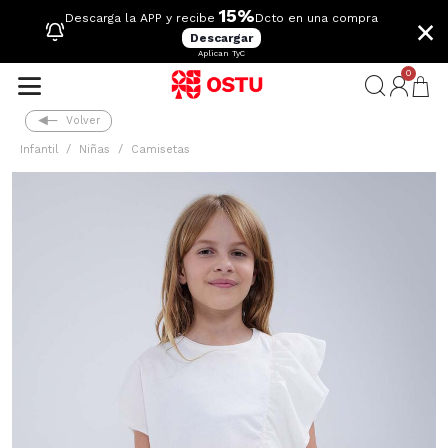
15%
×
Descarga la APP y recibe
Dcto en una compra
Descargar
Aplican TyC
0
Volver
Infantil
Niñas
Camisetas