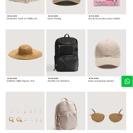
$ 29.900
$ 29.900
$ 49.900
Cinturones Pack x2 Hebilla Ovalada
Gorra Flowing
Set de Accesorios para Cabello
$ 39.900
$ 69.900
$ 29.900
Sombrero Tejido Figuras Mar
Mochila Con Bolsillos
Gorra acanalada unicolor