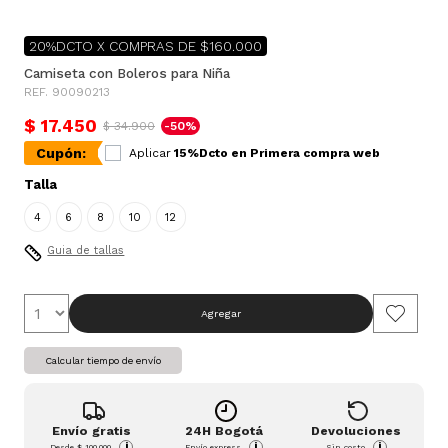
20%DCTO X COMPRAS DE $160.000
Camiseta con Boleros para Niña
REF. 90090213
$ 17.450
$ 34.900
-50%
Cupón:
Aplicar
15%Dcto en Primera compra web
Talla
4
6
8
10
12
Guia de tallas
Agregar
Calcular tiempo de envío
Envío gratis
24H Bogotá
Devoluciones
i
i
i
Desde
$ 100.000
Envío express
Sin costo