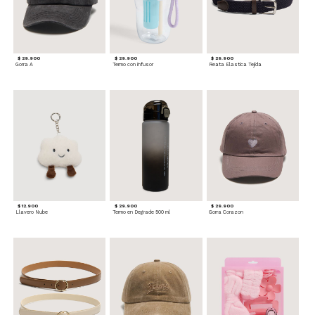
$ 29.900
$ 29.900
$ 29.900
Gorra A
Termo con infusor
Reata Elastica Tejida
$ 12.900
$ 29.900
$ 29.900
Llavero Nube
Termo en Degrade 500 ml
Gorra Corazon