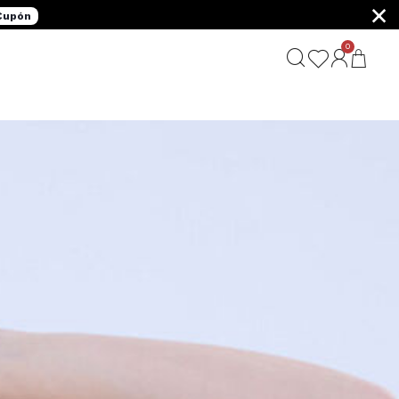
×
 Cupón
0