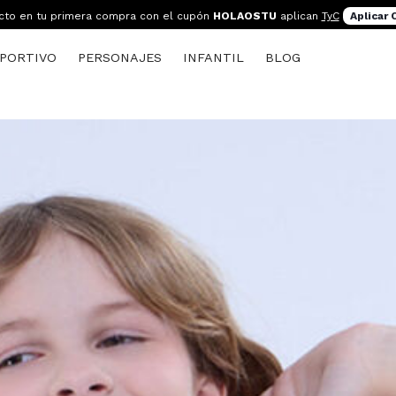
cto en tu primera compra con el cupón
HOLAOSTU
aplican
TyC
Aplicar
PORTIVO
PERSONAJES
INFANTIL
BLOG