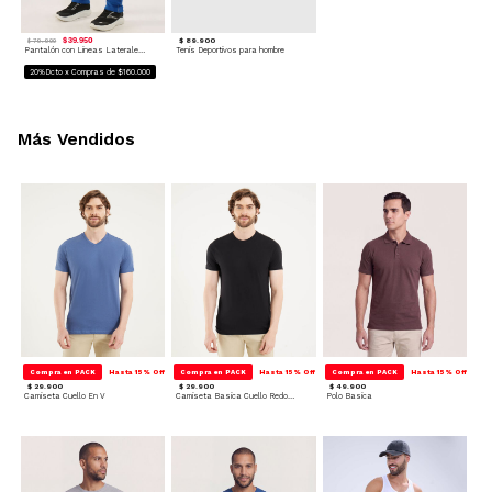
$ 39.950
$ 89.900
$ 79.900
Pantalón con Lineas Laterales - Deportivo
Tenis Deportivos para hombre
20%Dcto x Compras de $160.000
Más Vendidos
Compra en PACK
Hasta 15% Off
Compra en PACK
Hasta 15% Off
Compra en PACK
Hasta 15% Off
$ 29.900
$ 29.900
$ 49.900
Camiseta Cuello En V
Camiseta Basica Cuello Redondo
Polo Basica