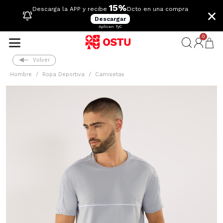
15%
×
Descarga la APP y recibe
Dcto en una compra
Descargar
Aplican TyC
0
Volver
Hombre
Ropa Deportiva
Camisetas