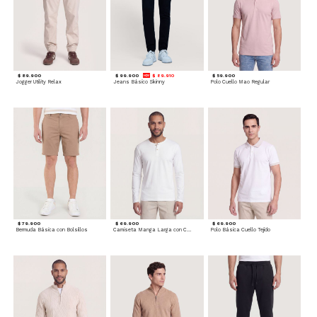
$ 89.900
$ 99.900
$ 89.910
$ 59.900
Jogger Utility Relax
Jeans Básico Skinny
Polo Cuello Mao Regular
$ 79.900
$ 69.900
$ 69.900
Bermuda Básica con Bolsillos
Camiseta Manga Larga con Cuello Henley
Polo Básica Cuello Tejido