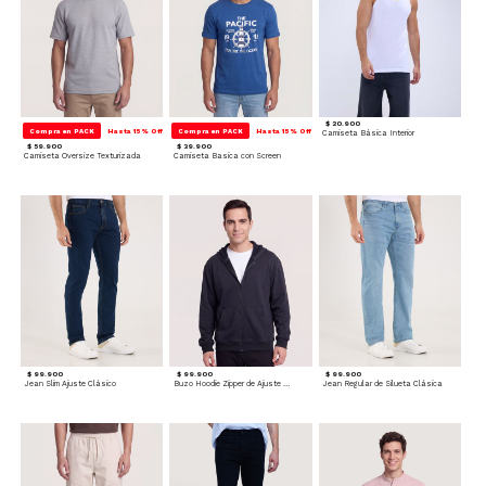
$ 20.900
Compra en PACK
Hasta 15% Off
Compra en PACK
Hasta 15% Off
Camiseta Básica Interior
$ 59.900
$ 39.900
Camiseta Oversize Texturizada
Camiseta Basica con Screen
$ 99.900
$ 99.900
$ 99.900
Jean Slim Ajuste Clásico
Buzo Hoodie Zipper de Ajuste Cómodo
Jean Regular de Silueta Clásica