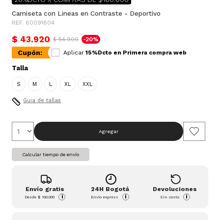
Camiseta con Lineas en Contraste - Deportivo
REF. 60091804
$ 43.920
$ 54.900
-20%
Cupón:
Aplicar
15%Dcto en Primera compra web
Talla
S
M
L
XL
XXL
Guia de tallas
Agregar
Calcular tiempo de envío
Envío gratis
24H Bogotá
Devoluciones
i
i
i
Desde
$ 100.000
Envío express
Sin costo