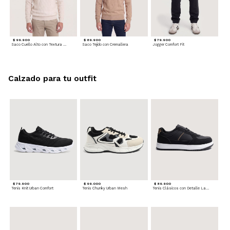
$ 99.900
$ 89.900
$ 79.900
Saco Cuello Alto con Textura Trenzada
Saco Tejido con Cremallera
Jogger Comfort Fit
Calzado para tu outfit
$ 79.900
$ 99.000
$ 89.900
Tenis Knit Urban Comfort
Tenis Chunky Urban Mesh
Tenis Clásicos con Detalle Lateral