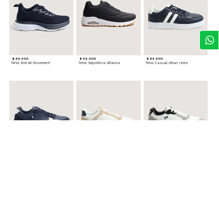
$ 89.900
$ 99.900
$ 89.900
Tenis Knit Air Movement
Tenis Deportivos Urbanos
Tenis Casual Urban Lines
$ 99.900
$ 89.900
$ 99.900
Tenis Urbanos Runner Style
Tenis Urbanos Contrast
Tenis Urban Runner Contrast