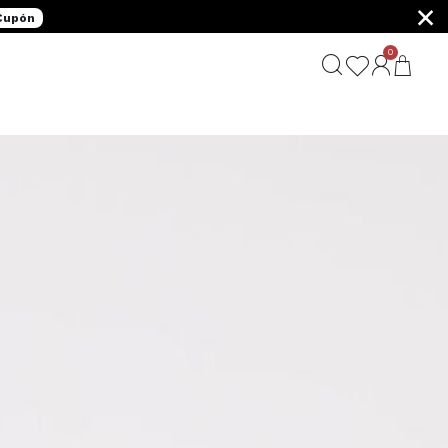
×
 Cupón
0
G