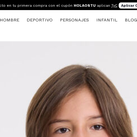
cto en tu primera compra con el cupón
HOLAOSTU
aplican
TyC
Aplicar
HOMBRE
DEPORTIVO
PERSONAJES
INFANTIL
BLO