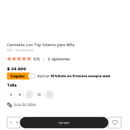
Camiseta con Top Interno para Niña
REF. 90090359
5
/
5
-
2
opiniones
$ 34.900
Cupón:
Aplicar
15%Dcto en Primera compra web
Talla
4
6
8
10
12
Guia de tallas
Agregar