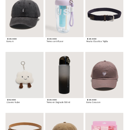
$ 29.900
$ 29.900
$ 29.900
Gorra A
Termo con infusor
Reata Elastica Tejida
$ 12.900
$ 29.900
$ 29.900
Llavero Nube
Termo en Degrade 500 ml
Gorra Corazon