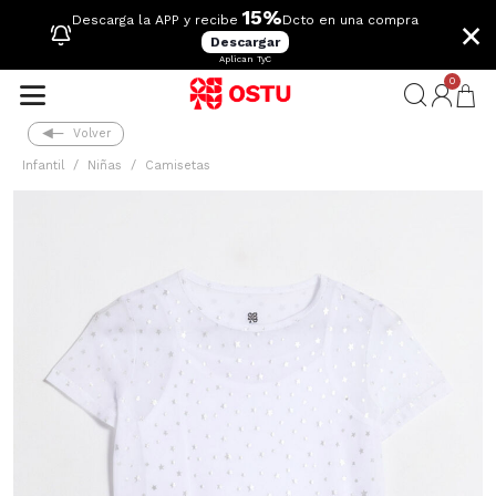
15%
×
Descarga la APP y recibe
Dcto en una compra
Descargar
Aplican TyC
0
Volver
Infantil
Niñas
Camisetas