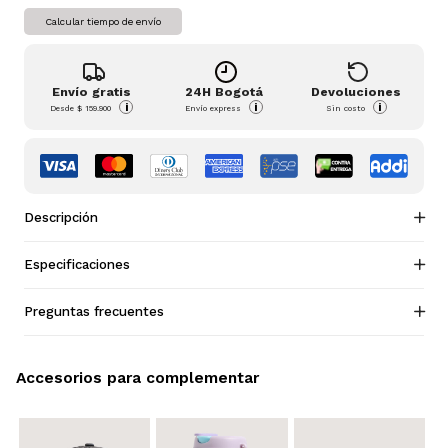
Calcular tiempo de envío
Envío gratis
24H Bogotá
Devoluciones
i
i
i
Desde
$ 159.900
Envío express
Sin costo
Descripción
Especificaciones
Preguntas frecuentes
Accesorios para complementar