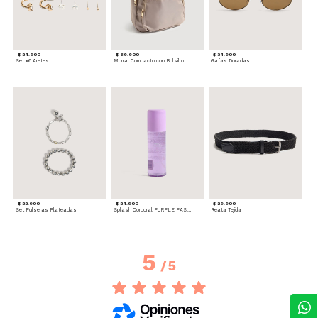
$ 24.900
$ 69.900
$ 34.900
Set x6 Aretes
Morral Compacto con Bolsillo Frontal
Gafas Doradas
$ 22.900
$ 24.900
$ 29.900
Set Pulseras Plateadas
Splash Corporal PURPLE PASSION - Floral
Reata Tejida
5
/
5