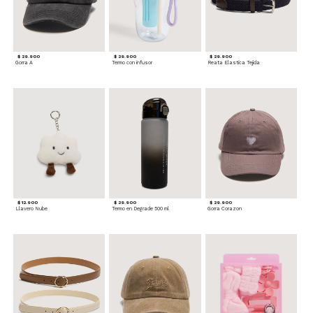
$ 29.900
$ 29.900
$ 29.900
Gorra A
Termo con infusor
Reata Elastica Tejida
$ 12.900
$ 29.900
$ 29.900
Llavero Nube
Termo en Degrade 500 ml
Gorra Corazon