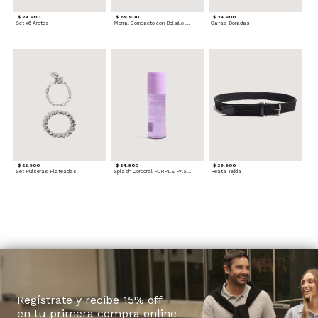
$ 24.900
$ 69.900
$ 34.900
Set x6 Aretes
Morral Compacto con Bolsillo Frontal
Gafas Doradas
$ 22.900
$ 24.900
$ 29.900
Set Pulseras Plateadas
Splash Corporal PURPLE PASSION - Floral
Reata Tejida
Regístrate y recibe 15% off
en tu primera compra online