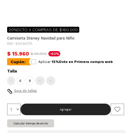
20%DCTO X COMPRAS DE $160.000
Camiseta Disney Navidad para Niño
REF. 80090175
$ 15.960
$ 39.900
-60%
Cupón:
Aplicar
15%Dcto en Primera compra web
Talla
4
6
8
10
12
Guia de tallas
Agregar
Calcular tiempo de envío