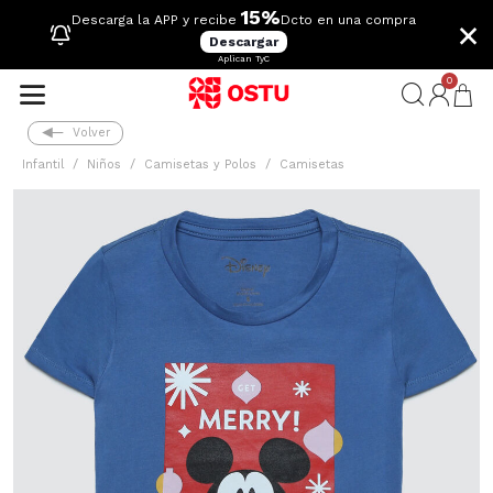
15%
×
Descarga la APP y recibe
Dcto en una compra
Descargar
Aplican TyC
0
Volver
Infantil
Niños
Camisetas y Polos
Camisetas