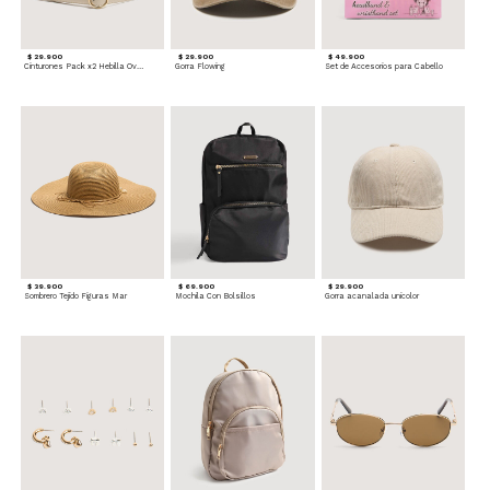
$ 29.900
$ 29.900
$ 49.900
Cinturones Pack x2 Hebilla Ovalada
Gorra Flowing
Set de Accesorios para Cabello
$ 39.900
$ 69.900
$ 29.900
Sombrero Tejido Figuras Mar
Mochila Con Bolsillos
Gorra acanalada unicolor