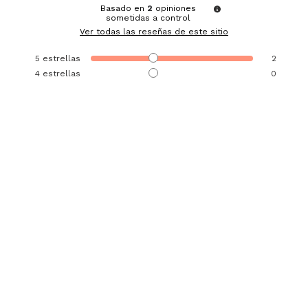
Basado en
2
opiniones
sometidas a control
Ver todas las reseñas de este sitio
5
estrellas
2
4
estrellas
0
3
estrellas
0
2
estrellas
0
1
estrella
0
Ordenar las opiniones
5
/
5
Opinión verificada
Muy bien!
Opinión del
3/5/2026
, tras una experiencia del