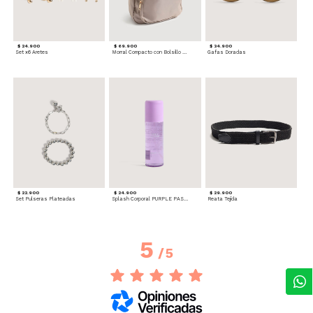
$ 24.900
$ 69.900
$ 34.900
Set x6 Aretes
Morral Compacto con Bolsillo Frontal
Gafas Doradas
$ 22.900
$ 24.900
$ 29.900
Set Pulseras Plateadas
Splash Corporal PURPLE PASSION - Floral
Reata Tejida
5
/
5