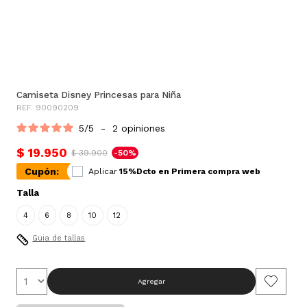
Camiseta Disney Princesas para Niña
REF. 90090209
5
/
5
-
2
opiniones
$ 19.950
$ 39.900
-50%
Cupón:
Aplicar
15%Dcto en Primera compra web
Talla
4
6
8
10
12
Guia de tallas
Agregar