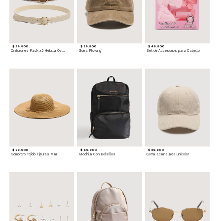
$ 29.900
$ 29.900
$ 49.900
Cinturones Pack x2 Hebilla Ovalada
Gorra Flowing
Set de Accesorios para Cabello
$ 39.900
$ 69.900
$ 29.900
Sombrero Tejido Figuras Mar
Mochila Con Bolsillos
Gorra acanalada unicolor