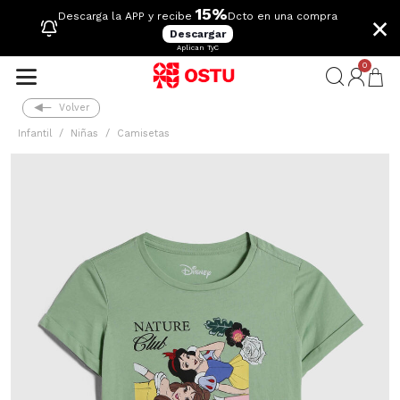
15%
×
Descarga la APP y recibe
Dcto en una compra
Descargar
Aplican TyC
0
Volver
Infantil
Niñas
Camisetas