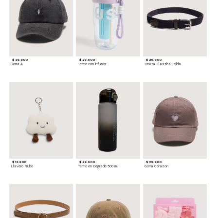
$ 29.900
$ 29.900
$ 29.900
Gorra A
Termo con infusor
Reata Elastica Tejida
$ 12.900
$ 29.900
$ 29.900
Llavero Nube
Termo en Degrade 500 ml
Gorra Corazon