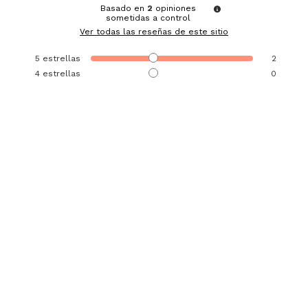
Basado en
2
opiniones
sometidas a control
Ver todas las reseñas de este sitio
5
estrellas
2
4
estrellas
0
3
estrellas
0
2
estrellas
0
1
estrella
0
Ordenar las opiniones
5
/
5
Opinión verificada
Bonito
Opinión del
27/11/2025
, tras una experiencia del