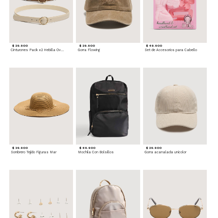
$ 29.900
$ 29.900
$ 49.900
Cinturones Pack x2 Hebilla Ovalada
Gorra Flowing
Set de Accesorios para Cabello
$ 39.900
$ 69.900
$ 29.900
Sombrero Tejido Figuras Mar
Mochila Con Bolsillos
Gorra acanalada unicolor