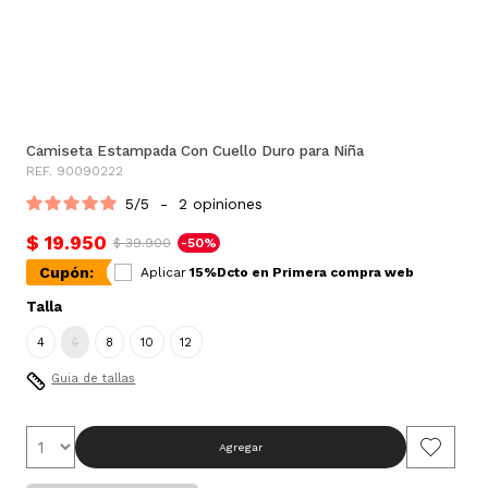
Camiseta Estampada Con Cuello Duro para Niña
REF. 90090222
5
/
5
-
2
opiniones
$ 19.950
$ 39.900
-50%
Cupón:
Aplicar
15%Dcto en Primera compra web
Talla
4
6
8
10
12
Guia de tallas
Agregar