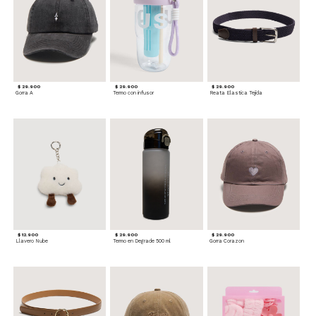
$ 29.900
$ 29.900
$ 29.900
Gorra A
Termo con infusor
Reata Elastica Tejida
$ 12.900
$ 29.900
$ 29.900
Llavero Nube
Termo en Degrade 500 ml
Gorra Corazon