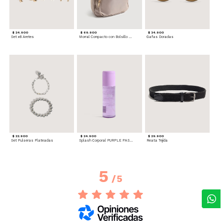
$ 24.900
$ 69.900
$ 34.900
Set x6 Aretes
Morral Compacto con Bolsillo Frontal
Gafas Doradas
$ 22.900
$ 24.900
$ 29.900
Set Pulseras Plateadas
Splash Corporal PURPLE PASSION - Floral
Reata Tejida
5
/
5