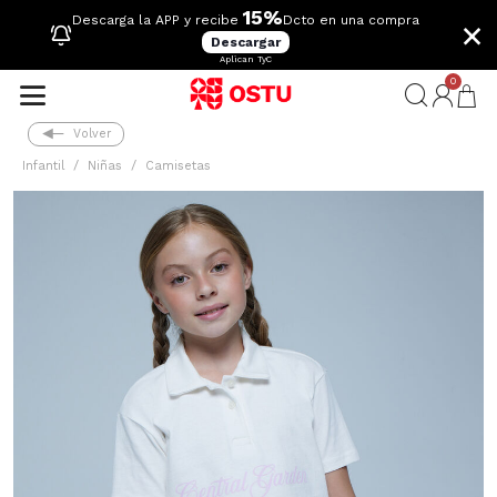
15%
×
Descarga la APP y recibe
Dcto en una compra
Descargar
Aplican TyC
0
Volver
Infantil
Niñas
Camisetas