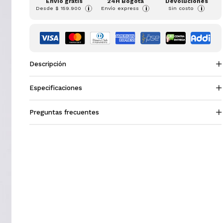
Envío gratis
24H Bogotá
Devoluciones
Desde
$ 159.900
Envío express
Sin costo
i
i
i
Descripción
Especificaciones
Preguntas frecuentes