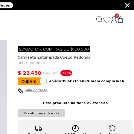
×
 Cupón
0
20%DCTO X COMPRAS DE $160.000
Camiseta Estampada Cuello Redondo
REF. 60090926
$ 22.450
$ 44.900
-50%
Cupón:
Aplicar
15%Dcto en Primera compra web
Guia de tallas
Este producto no tiene existencias
Calcular tiempo de envío