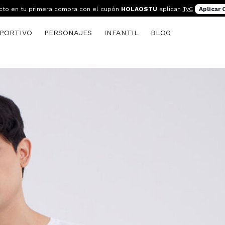
cto en tu primera compra con el cupón
HOLAOSTU
aplican
TyC
Aplicar
PORTIVO
PERSONAJES
INFANTIL
BLOG