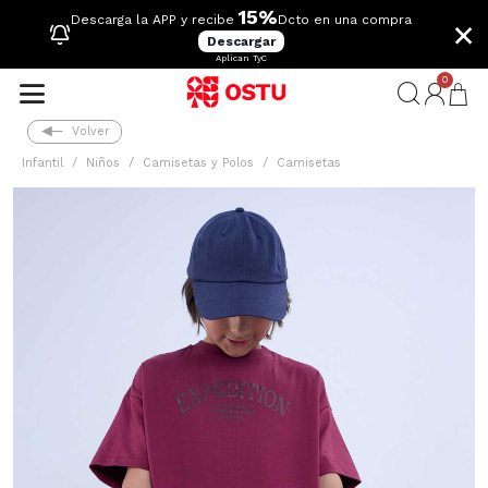
15%
×
Descarga la APP y recibe
Dcto en una compra
Descargar
Aplican TyC
0
Volver
Infantil
Niños
Camisetas y Polos
Camisetas