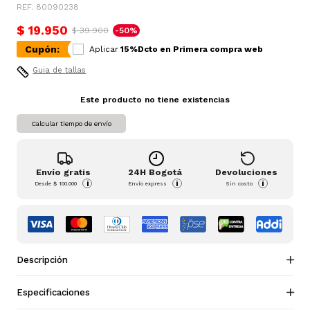
REF. 80090238
$ 19.950
$ 39.900
-50%
Cupón:
Aplicar
15%Dcto en Primera compra web
Guia de tallas
Este producto no tiene existencias
Calcular tiempo de envío
Envío gratis
24H Bogotá
Devoluciones
i
i
i
Desde
$ 100.000
Envío express
Sin costo
Descripción
Especificaciones