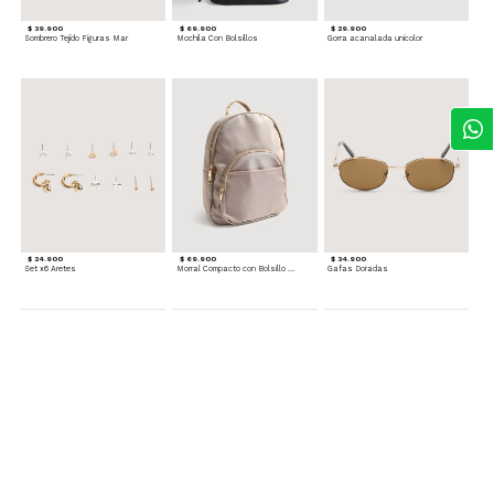
$ 39.900
$ 69.900
$ 29.900
Sombrero Tejido Figuras Mar
Mochila Con Bolsillos
Gorra acanalada unicolor
$ 24.900
$ 69.900
$ 34.900
Set x6 Aretes
Morral Compacto con Bolsillo Frontal
Gafas Doradas
$ 22.900
$ 24.900
$ 29.900