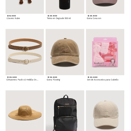
$ 12.900
$ 29.900
$ 29.900
Llavero Nube
Termo en Degrade 500 ml
Gorra Corazon
$ 29.900
$ 29.900
$ 49.900
Cinturones Pack x2 Hebilla Ovalada
Gorra Flowing
Set de Accesorios para Cabello