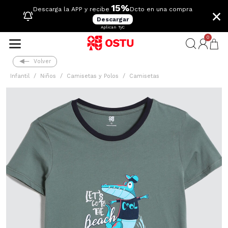
15%
×
Descarga la APP y recibe
Dcto en una compra
Descargar
Aplican TyC
0
Volver
Infantil
Niños
Camisetas y Polos
Camisetas