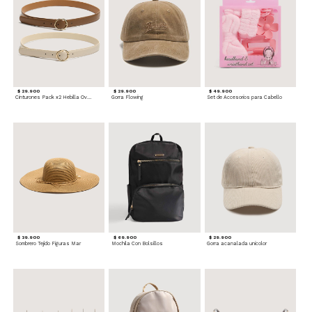
$ 29.900
$ 29.900
$ 49.900
Cinturones Pack x2 Hebilla Ovalada
Gorra Flowing
Set de Accesorios para Cabello
$ 39.900
$ 69.900
$ 29.900
Sombrero Tejido Figuras Mar
Mochila Con Bolsillos
Gorra acanalada unicolor