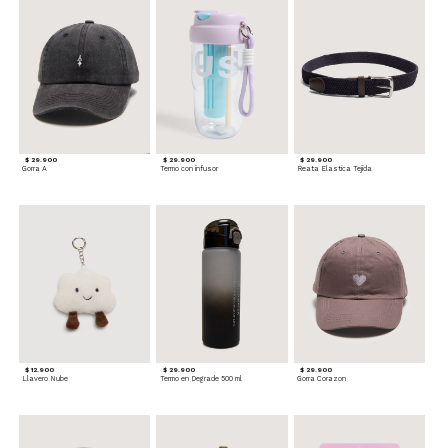
$ 29.900
$ 29.900
$ 29.900
Gorra A
Termo con infusor
Reata Elastica Tejida
$ 12.900
$ 29.900
$ 29.900
Llavero Nube
Termo en Degrade 500 ml
Gorra Corazon