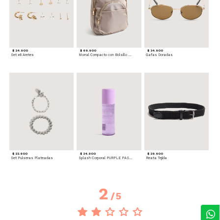
$ 24.900
$ 69.900
$ 34.900
Set x6 Aretes
Morral Compacto con Bolsillo Frontal
Gafas Doradas
$ 22.900
$ 24.900
$ 29.900
Set Pulseras Plateadas
Splash Corporal PURPLE PASSION - Floral
Reata Tejida
2
/
5