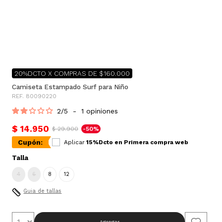
20%DCTO X COMPRAS DE $160.000
Camiseta Estampado Surf para Niño
REF. 80090220
2
/
5
-
1
opiniones
$ 14.950
$ 29.900
-50%
Cupón:
Aplicar
15%Dcto en Primera compra web
Talla
4
6
8
12
Guia de tallas
Agregar