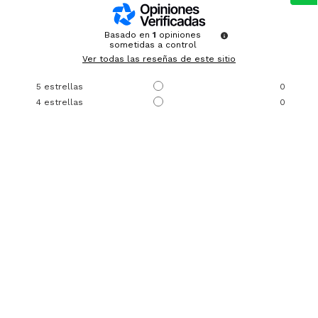
Basado en
1
opiniones
sometidas a control
Ver todas las reseñas de este sitio
5
estrellas
0
4
estrellas
0
3
estrellas
0
2
estrellas
1
1
estrella
0
Ordenar las opiniones
2
/
5
Opinión verificada