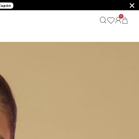
×
 Cupón
0
G