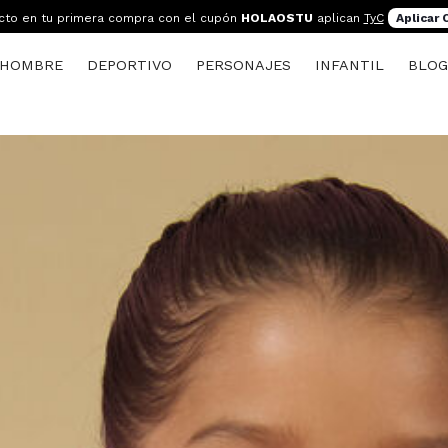
cto en tu primera compra con el cupón
HOLAOSTU
aplican
TyC
Aplicar
HOMBRE
DEPORTIVO
PERSONAJES
INFANTIL
BLO