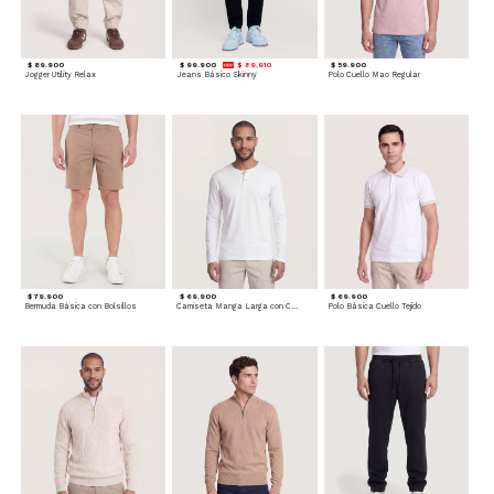
$ 89.900
$ 99.900
$ 89.910
$ 59.900
Jogger Utility Relax
Jeans Básico Skinny
Polo Cuello Mao Regular
$ 79.900
$ 69.900
$ 69.900
Bermuda Básica con Bolsillos
Camiseta Manga Larga con Cuello Henley
Polo Básica Cuello Tejido