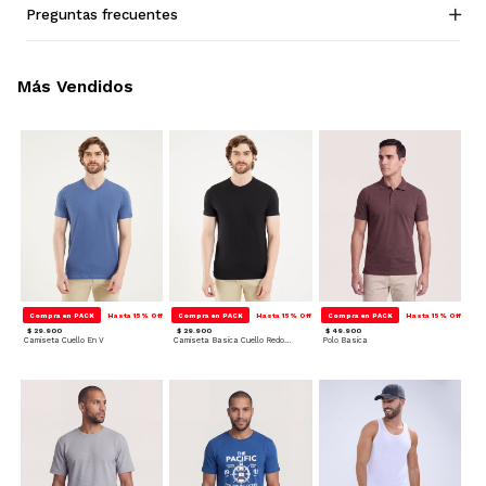
Preguntas frecuentes
Más Vendidos
Compra en PACK
Hasta 15% Off
Compra en PACK
Hasta 15% Off
Compra en PACK
Hasta 15% Off
$ 29.900
$ 29.900
$ 49.900
Camiseta Cuello En V
Camiseta Basica Cuello Redondo
Polo Basica