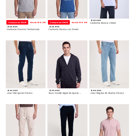
$ 20.900
Compra en PACK
Hasta 15% Off
Compra en PACK
Hasta 15% Off
Camiseta Básica Interior
$ 59.900
$ 39.900
Camiseta Oversize Texturizada
Camiseta Basica con Screen
$ 99.900
$ 99.900
$ 99.900
Jean Slim Ajuste Clásico
Buzo Hoodie Zipper de Ajuste Cómodo
Jean Regular de Silueta Clásica