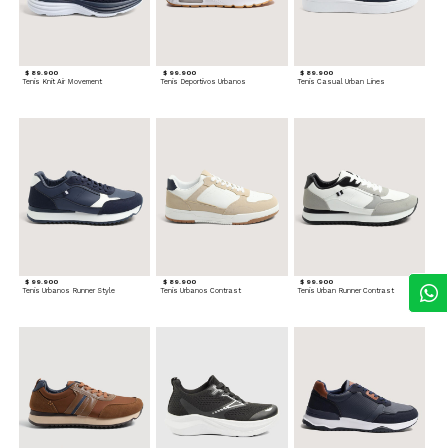
$ 89.900
$ 99.900
$ 89.900
Tenis Knit Air Movement
Tenis Deportivos Urbanos
Tenis Casual Urban Lines
$ 99.900
$ 89.900
$ 99.900
Tenis Urbanos Runner Style
Tenis Urbanos Contrast
Tenis Urban Runner Contrast