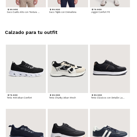
$ 99.900
$ 89.900
$ 79.900
Saco Cuello Alto con Textura Trenzada
Saco Tejido con Cremallera
Jogger Comfort Fit
Calzado para tu outfit
$ 79.900
$ 99.000
$ 89.900
Tenis Knit Urban Comfort
Tenis Chunky Urban Mesh
Tenis Clásicos con Detalle Lateral