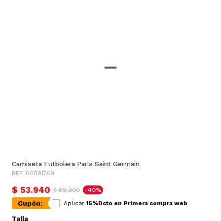
Camiseta Futbolera Paris Saint Germain
REF. 60091769
$ 53.940
$ 89.900
-40%
Cupón:
Aplicar
15%Dcto en Primera compra web
Talla