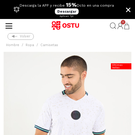
15%
×
Descarga la APP y recibe
Dcto en una compra
Descargar
Aplican TyC
0
Volver
Hombre
Ropa
Camisetas
Últimas
Tallas
20%Dcto Extra