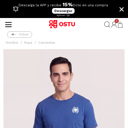
15%
×
Descarga la APP y recibe
Dcto en una compra
Descargar
Aplican TyC
0
Volver
Hombre
Ropa
Camisetas