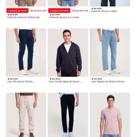
$ 20.900
Compra en PACK
Hasta 15% Off
Compra en PACK
Hasta 15% Off
Camiseta Básica Interior
$ 59.900
$ 39.900
Camiseta Oversize Texturizada
Camiseta Basica con Screen
$ 99.900
$ 99.900
$ 99.900
Jean Slim Ajuste Clásico
Buzo Hoodie Zipper de Ajuste Cómodo
Jean Regular de Silueta Clásica