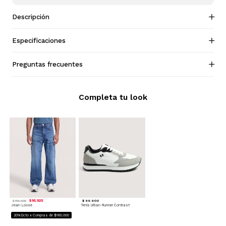
Descripción
Especificaciones
Preguntas frecuentes
Completa tu look
$ 95.920
$ 99.900
$ 119.900
Jean Loose
Tenis Urban Runner Contrast
20%Dcto x Compras de $160.000