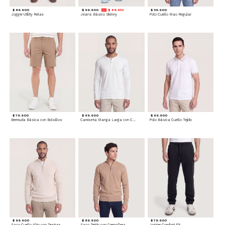
$ 89.900
$ 99.900
$ 89.910
$ 59.900
Jogger Utility Relax
Jeans Básico Skinny
Polo Cuello Mao Regular
$ 79.900
$ 69.900
$ 69.900
Bermuda Básica con Bolsillos
Camiseta Manga Larga con Cuello Henley
Polo Básica Cuello Tejido
$ 99.900
$ 89.900
$ 79.900
Saco Cuello Alto con Textura Trenzada
Saco Tejido con Cremallera
Jogger Comfort Fit