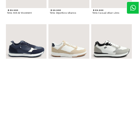
$ 89.900
$ 99.900
$ 89.900
Tenis Knit Air Movement
Tenis Deportivos Urbanos
Tenis Casual Urban Lines
$ 99.900
$ 89.900
$ 99.900
Tenis Urbanos Runner Style
Tenis Urbanos Contrast
Tenis Urban Runner Contrast