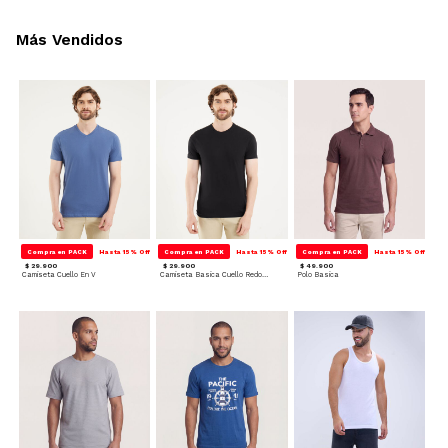
Más Vendidos
Compra en PACK
Hasta 15% Off
Compra en PACK
Hasta 15% Off
Compra en PACK
Hasta 15% Off
$ 29.900
$ 29.900
$ 49.900
Camiseta Cuello En V
Camiseta Basica Cuello Redondo
Polo Basica