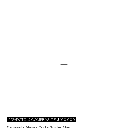
20%DCTO X COMPRAS DE $160.000
Camiseta Manga Corta Spider Man