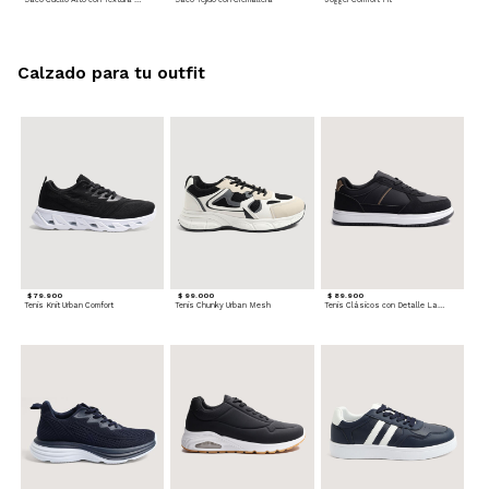
Calzado para tu outfit
$ 79.900
$ 99.000
$ 89.900
Tenis Knit Urban Comfort
Tenis Chunky Urban Mesh
Tenis Clásicos con Detalle Lateral