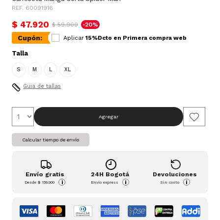
REF. 60091916
$ 47.920
$ 59.900
-20%
Cupón:
Aplicar
15%Dcto en Primera compra web
Talla
S
M
L
XL
Guia de tallas
Agregar
Calcular tiempo de envío
Envío gratis
24H Bogotá
Devoluciones
i
i
i
Desde
$ 159.900
Envío express
Sin costo