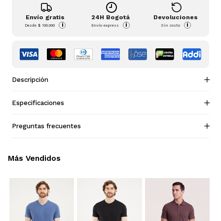
Envío gratis
24H Bogotá
Devoluciones
i
i
i
Desde
$ 100.000
Envío express
Sin costo
Descripción
Especificaciones
Preguntas frecuentes
Más Vendidos