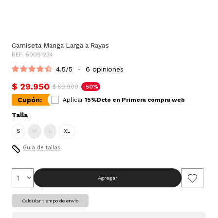
Camiseta Manga Larga a Rayas
REF. 60091234
4.5
/
5
-
6
opiniones
$ 29.950
$ 59.900
-50%
Cupón:
Aplicar
15%Dcto en Primera compra web
Talla
S
M
L
XL
Guia de tallas
Agregar
Calcular tiempo de envío