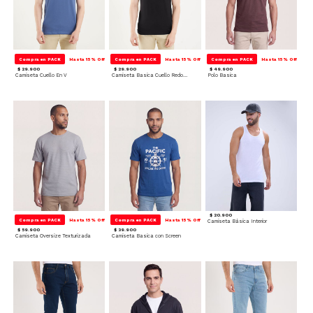
Compra en PACK
Hasta 15% Off
Compra en PACK
Hasta 15% Off
Compra en PACK
Hasta 15% Off
$ 29.900
$ 29.900
$ 49.900
Camiseta Cuello En V
Camiseta Basica Cuello Redondo
Polo Basica
$ 20.900
Compra en PACK
Hasta 15% Off
Compra en PACK
Hasta 15% Off
Camiseta Básica Interior
$ 59.900
$ 39.900
Camiseta Oversize Texturizada
Camiseta Basica con Screen