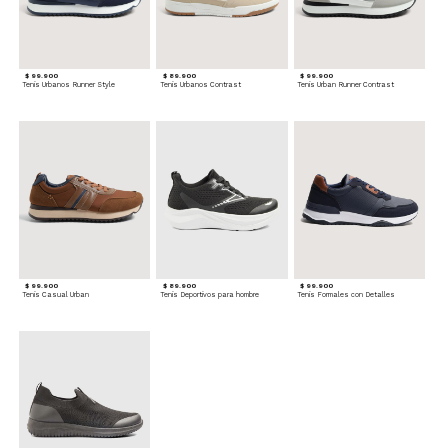
$ 99.900
$ 89.900
$ 99.900
Tenis Urbanos Runner Style
Tenis Urbanos Contrast
Tenis Urban Runner Contrast
$ 99.900
$ 89.900
$ 99.900
Tenis Casual Urban
Tenis Deportivos para hombre
Tenis Formales con Detalles