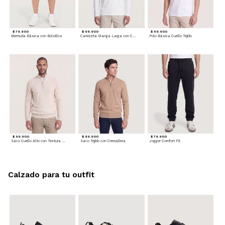
$ 79.900
$ 69.900
$ 69.900
Bermuda Básica con Bolsillos
Camiseta Manga Larga con Cuello Henley
Polo Básica Cuello Tejido
$ 99.900
$ 89.900
$ 79.900
Saco Cuello Alto con Textura Trenzada
Saco Tejido con Cremallera
Jogger Comfort Fit
Calzado para tu outfit