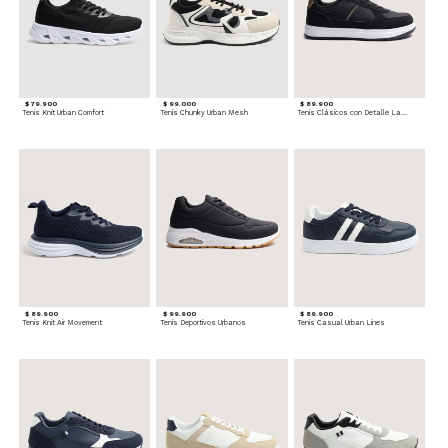
$ 79.900
$ 99.000
$ 89.900
Tenis Knit Urban Comfort
Tenis Chunky Urban Mesh
Tenis Clásicos con Detalle Lateral
$ 89.900
$ 99.900
$ 89.900
Tenis Knit Air Movement
Tenis Deportivos Urbanos
Tenis Casual Urban Lines