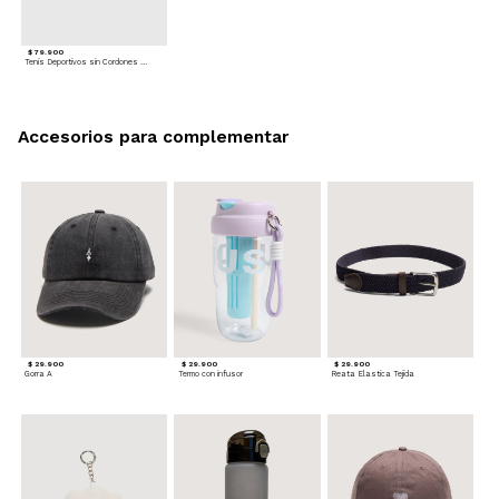
$ 79.900
Tenis Deportivos sin Cordones para hombre
Accesorios para complementar
$ 29.900
$ 29.900
$ 29.900
Gorra A
Termo con infusor
Reata Elastica Tejida