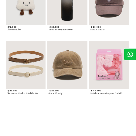
$ 12.900
$ 29.900
$ 29.900
Llavero Nube
Termo en Degrade 500 ml
Gorra Corazon
$ 29.900
$ 29.900
$ 49.900
Cinturones Pack x2 Hebilla Ovalada
Gorra Flowing
Set de Accesorios para Cabello