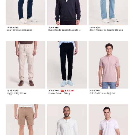
$ 99.900
$ 99.900
$ 99.900
Jean Slim Ajuste Clásico
Buzo Hoodie Zipper de Ajuste Cómodo
Jean Regular de Silueta Clásica
$ 89.900
$ 99.900
$ 89.910
$ 59.900
Jogger Utility Relax
Jeans Básico Skinny
Polo Cuello Mao Regular