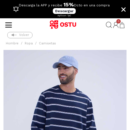
15%
×
Descarga la APP y recibe
Dcto en una compra
Descargar
Aplican TyC
0
Volver
Hombre
Ropa
Camisetas