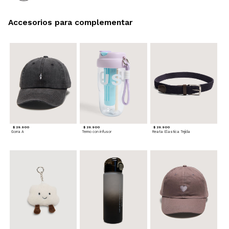
Accesorios para complementar
$ 29.900
$ 29.900
$ 29.900
Gorra A
Termo con infusor
Reata Elastica Tejida