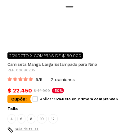
20%DCTO X COMPRAS DE $160.000
Camiseta Manga Larga Estampado para Niño
REF. 80090235
5
/
5
-
2
opiniones
$ 22.450
$ 44.900
-50%
Cupón:
Aplicar
15%Dcto en Primera compra web
Talla
4
6
8
10
12
Guia de tallas