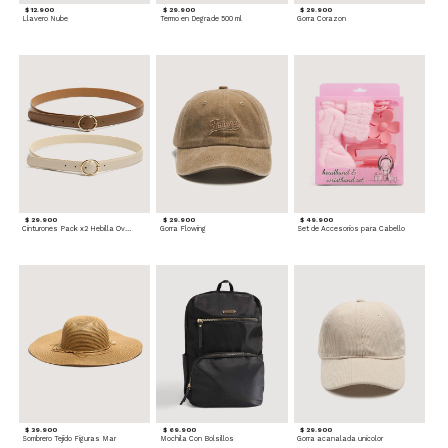
$ 12.900
$ 29.900
$ 29.900
Llavero Nube
Termo en Degrade 500 ml
Gorra Corazon
$ 29.900
$ 29.900
$ 49.900
Cinturones Pack x2 Hebilla Ovalada
Gorra Flowing
Set de Accesorios para Cabello
$ 39.900
$ 69.900
$ 29.900
Sombrero Tejido Figuras Mar
Mochila Con Bolsillos
Gorra acanalada unicolor