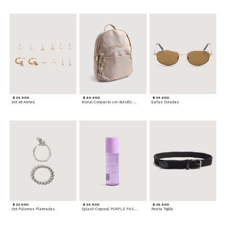
$ 24.900
$ 69.900
$ 34.900
Set x6 Aretes
Morral Compacto con Bolsillo Frontal
Gafas Doradas
$ 22.900
$ 24.900
$ 29.900
Set Pulseras Plateadas
Splash Corporal PURPLE PASSION - Floral
Reata Tejida