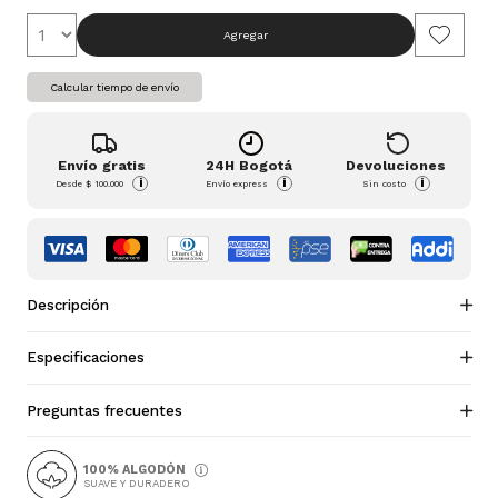
Agregar
Calcular tiempo de envío
Envío gratis
24H Bogotá
Devoluciones
i
i
i
Desde
$ 100.000
Envío express
Sin costo
Descripción
Especificaciones
Preguntas frecuentes
100% ALGODÓN
SUAVE Y DURADERO