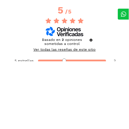
5
/
5
Basado en
2
opiniones
sometidas a control
Ver todas las reseñas de este sitio
5
estrellas
2
4
estrellas
0
3
estrellas
0
2
estrellas
0
1
estrella
0
Ordenar las opiniones