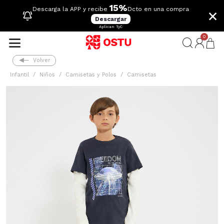
15%
×
Descarga la APP y recibe
Dcto en una compra
Descargar
Aplican TyC
0
Volver
Infantil
Niños
Camisetas y Polos
Camisetas