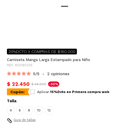
20%DCTO X COMPRAS DE $160.000
Camiseta Manga Larga Estampado para Niño
REF. 80090235
5
/
5
-
2
opiniones
$ 22.450
$ 44.900
-50%
Cupón:
Aplicar
15%Dcto en Primera compra web
Talla
4
6
8
10
12
Guia de tallas