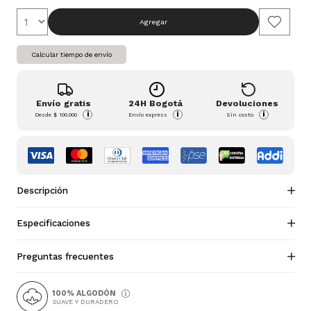
Agregar
Calcular tiempo de envío
Envío gratis
24H Bogotá
Devoluciones
i
i
i
Desde
$ 100.000
Envío express
Sin costo
Descripción
Especificaciones
Preguntas frecuentes
100% ALGODÓN
SUAVE Y DURADERO