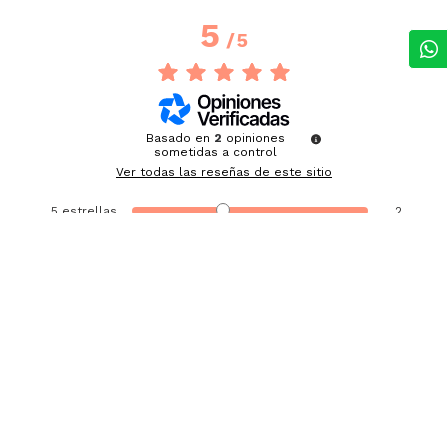
5
/
5
Basado en
2
opiniones
sometidas a control
Ver todas las reseñas de este sitio
5
estrellas
2
4
estrellas
0
3
estrellas
0
2
estrellas
0
1
estrella
0
Ordenar las opiniones