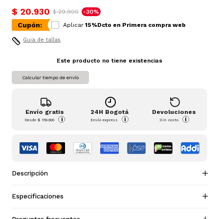
$ 20.930
$ 29.900
-30%
Cupón:
Aplicar
15%Dcto en Primera compra web
Guia de tallas
Este producto no tiene existencias
Calcular tiempo de envío
Envío gratis
24H Bogotá
Devoluciones
i
i
i
Desde
$ 159.900
Envío express
Sin costo
Descripción
Especificaciones