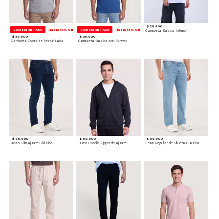
$ 20.900
Compra en PACK
Hasta 15% Off
Compra en PACK
Hasta 15% Off
Camiseta Básica Interior
$ 59.900
$ 39.900
Camiseta Oversize Texturizada
Camiseta Basica con Screen
$ 99.900
$ 99.900
$ 99.900
Jean Slim Ajuste Clásico
Buzo Hoodie Zipper de Ajuste Cómodo
Jean Regular de Silueta Clásica