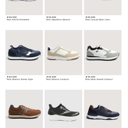
$ 89.900
$ 99.900
$ 89.900
Tenis Knit Air Movement
Tenis Deportivos Urbanos
Tenis Casual Urban Lines
$ 99.900
$ 89.900
$ 99.900
Tenis Urbanos Runner Style
Tenis Urbanos Contrast
Tenis Urban Runner Contrast