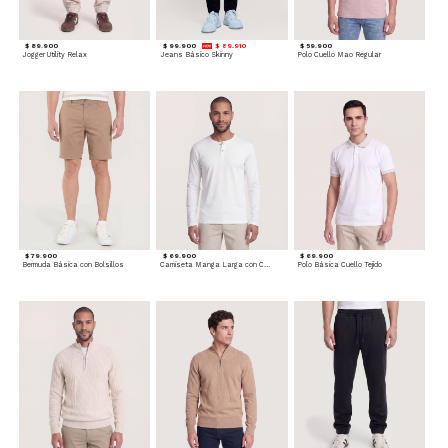
$ 89.900
$ 99.900
$ 89.910
$ 59.900
Jogger Utility Relax
Jeans Básico Skinny
Polo Cuello Mao Regular
$ 79.900
$ 69.900
$ 69.900
Bermuda Básica con Bolsillos
Camiseta Manga Larga con Cuello Henley
Polo Básica Cuello Tejido