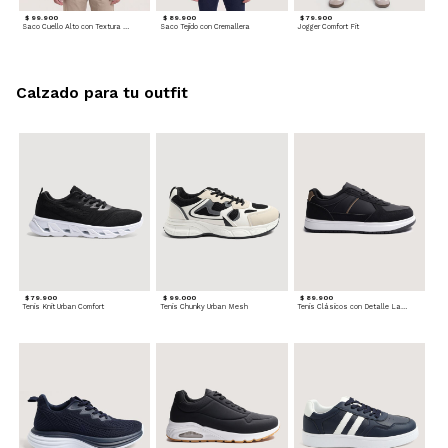
$ 99.900
$ 89.900
$ 79.900
Saco Cuello Alto con Textura Trenzada
Saco Tejido con Cremallera
Jogger Comfort Fit
Calzado para tu outfit
$ 79.900
$ 99.000
$ 89.900
Tenis Knit Urban Comfort
Tenis Chunky Urban Mesh
Tenis Clásicos con Detalle Lateral