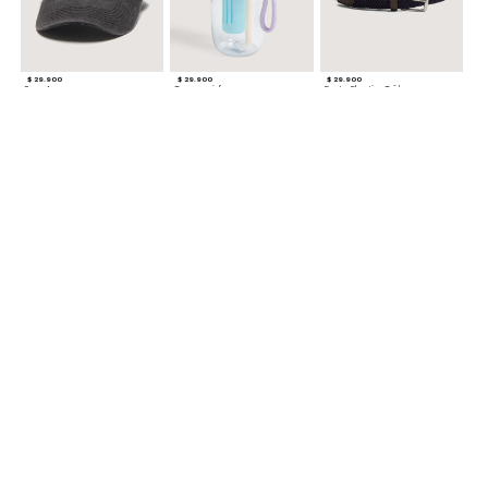
$ 29.900
$ 29.900
$ 29.900
Gorra A
Termo con infusor
Reata Elastica Tejida
$ 12.900
$ 29.900
$ 29.900
Llavero Nube
Termo en Degrade 500 ml
Gorra Corazon