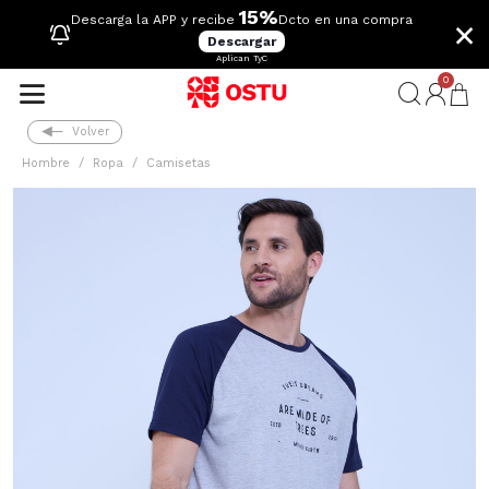
15%
×
Descarga la APP y recibe
Dcto en una compra
Descargar
Aplican TyC
0
Volver
Hombre
Ropa
Camisetas