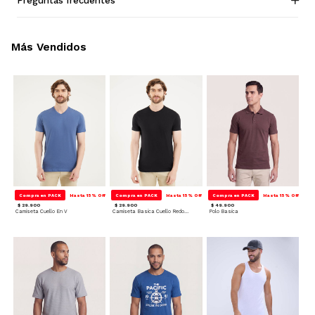
Preguntas frecuentes
Más Vendidos
Compra en PACK
Hasta 15% Off
Compra en PACK
Hasta 15% Off
Compra en PACK
Hasta 15% Off
$ 29.900
$ 29.900
$ 49.900
Camiseta Cuello En V
Camiseta Basica Cuello Redondo
Polo Basica