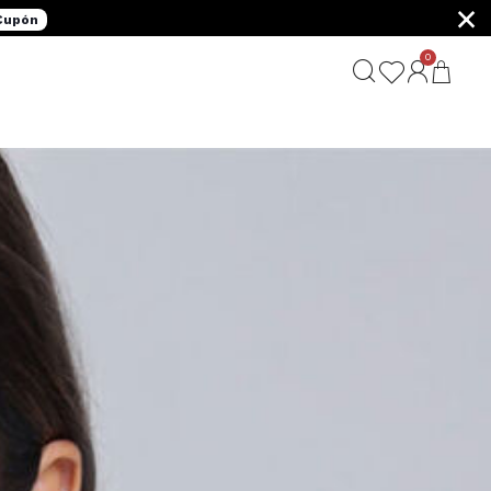
×
 Cupón
0