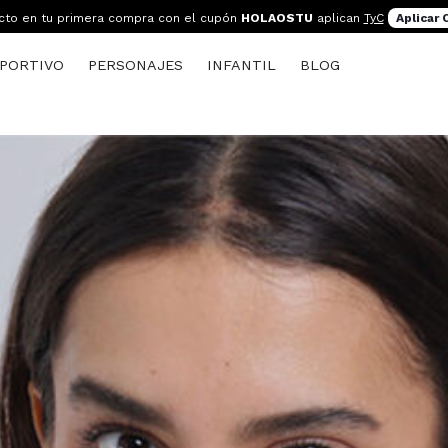
cto en tu primera compra con el cupón
HOLAOSTU
aplican
TyC
Aplicar
PORTIVO
PERSONAJES
INFANTIL
BLOG