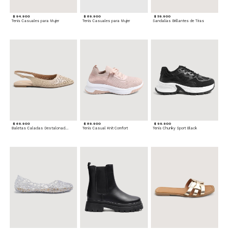
$ 94.900
$ 89.900
$ 59.900
Tenis Casuales para Mujer
Tenis Casuales para Mujer
Sandalias Brillantes de Tiras
$ 69.900
$ 89.900
$ 99.900
Baletas Caladas Destalonadas
Tenis Casual Knit Comfort
Tenis Chunky Sport Black