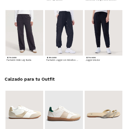
$ 79.900
$ 89.900
$ 79.900
Pantalón Wide Leg Burda
Pantalón Jogger con Bolsillos Cargo
Jogger Unicolor
Calzado para tu Outfit