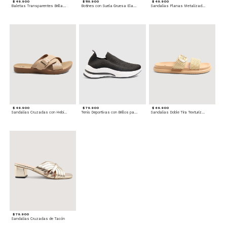
$ 49.900
$ 119.900
$ 49.900
Baletas Transparentes Brillantes
Botines con Suela Gruesa Elastizada
Sandalias Planas Metalizadas
$ 49.900
$ 79.900
$ 69.900
Sandalias Cruzadas con Hebilla
Tenis Deportivas con Brillos para mujer
Sandalias Doble Tira Texturizada
$ 79.900
Sandalias Cruzadas de Tacón