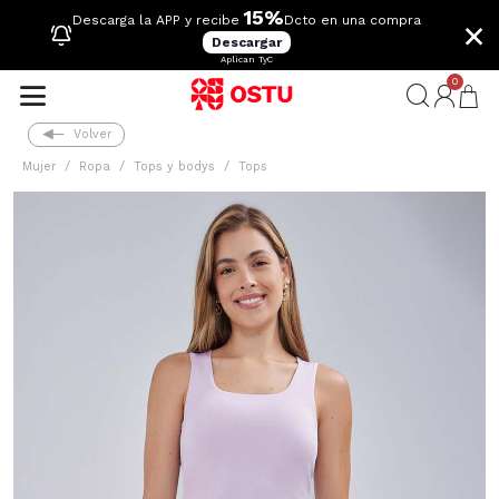
15%
×
Descarga la APP y recibe
Dcto en una compra
Descargar
Aplican TyC
0
Volver
Mujer
Ropa
Tops y bodys
Tops