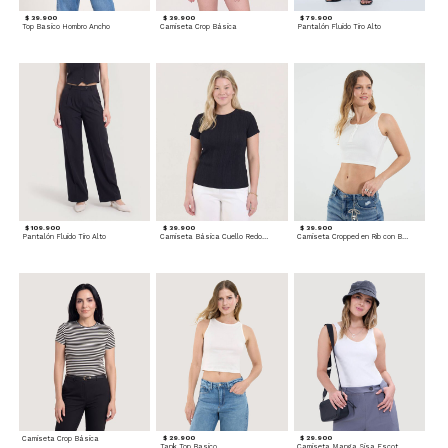
$ 39.900
$ 39.900
$ 79.900
Top Basico Hombro Ancho
Camiseta Crop Básica
Pantalón Fluido Tiro Alto
$ 109.900
$ 39.900
$ 39.900
Pantalón Fluido Tiro Alto
Camiseta Básica Cuello Redondo
Camiseta Cropped en Rib con Botones
Camiseta Crop Básica
$ 29.900
$ 29.900
Tank Top Basico
Camiseta Manga Sisa Escotada