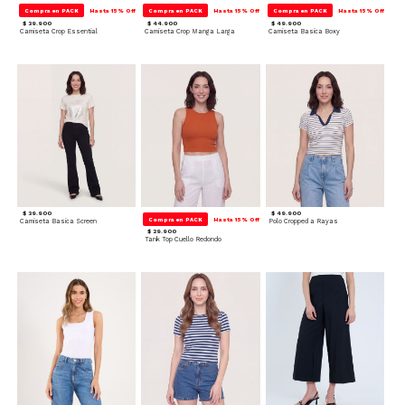
Compra en PACK
Hasta 15% Off
Compra en PACK
Hasta 15% Off
Compra en PACK
Hasta 15% Off
$ 39.900
$ 44.900
$ 49.900
Camiseta Crop Essential
Camiseta Crop Manga Larga
Camiseta Basica Boxy
$ 39.900
$ 49.900
Compra en PACK
Hasta 15% Off
Camiseta Basica Screen
Polo Cropped a Rayas
$ 29.900
Tank Top Cuello Redondo