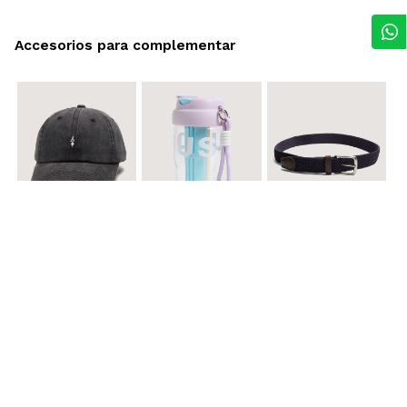
Accesorios para complementar
$ 29.900
$ 29.900
$ 29.900
Gorra A
Termo con infusor
Reata Elastica Tejida