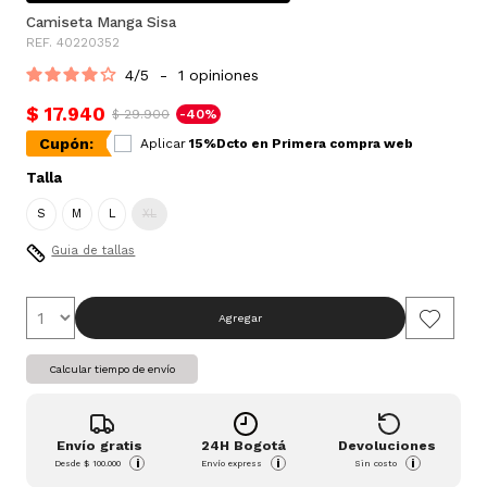
Camiseta Manga Sisa
REF. 40220352
4
/
5
-
1
opiniones
$ 17.940
$ 29.900
-40%
Cupón:
Aplicar
15%Dcto en Primera compra web
Talla
S
M
L
XL
Guia de tallas
Agregar
Calcular tiempo de envío
Envío gratis
24H Bogotá
Devoluciones
i
i
i
Desde
$ 100.000
Envío express
Sin costo