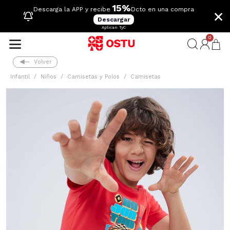
15%
×
Descarga la APP y recibe
Dcto en una compra
Descargar
Aplican TyC
0
Volver
Infantil
Niños
Camisetas y Polos
Camisetas