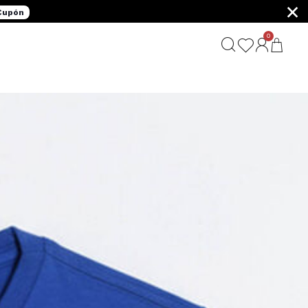
×
 Cupón
0