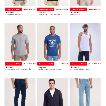
Compra en PACK
Hasta 15% Off
Compra en PACK
Hasta 15% Off
Compra en PACK
Hasta 15% Off
$ 29.900
$ 29.900
$ 49.900
Camiseta Cuello En V
Camiseta Basica Cuello Redondo
Polo Basica
Compra en PACK
Hasta 15% Off
Compra en PACK
Hasta 15% Off
Compra en PACK
Hasta 15% Off
$ 59.900
$ 39.900
$ 20.900
Camiseta Oversize Texturizada
Camiseta Basica con Screen
Camiseta Básica Interior