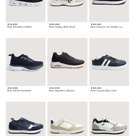
$ 79.900
$ 99.000
$ 89.900
Tenis Knit Urban Comfort
Tenis Chunky Urban Mesh
Tenis Clásicos con Detalle Lateral
$ 89.900
$ 99.900
$ 89.900
Tenis Knit Air Movement
Tenis Deportivos Urbanos
Tenis Casual Urban Lines