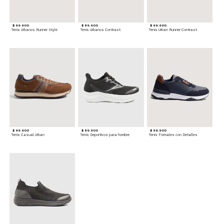
$ 99.900
$ 89.900
$ 99.900
Tenis Urbanos Runner Style
Tenis Urbanos Contrast
Tenis Urban Runner Contrast
$ 99.900
$ 89.900
$ 99.900
Tenis Casual Urban
Tenis Deportivos para hombre
Tenis Formales con Detalles