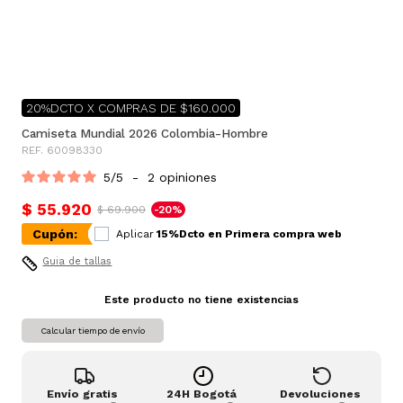
20%DCTO X COMPRAS DE $160.000
Camiseta Mundial 2026 Colombia-Hombre
REF. 60098330
5
/
5
-
2
opiniones
$ 55.920
$ 69.900
-20%
Cupón:
Aplicar
15%Dcto en Primera compra web
Guia de tallas
Este producto no tiene existencias
Calcular tiempo de envío
Envío gratis
24H Bogotá
Devoluciones