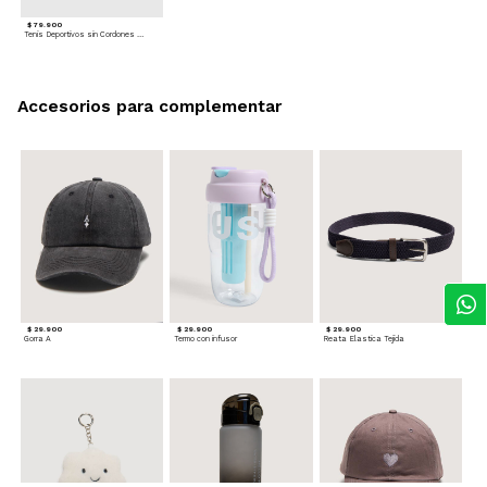
$ 79.900
Tenis Deportivos sin Cordones para hombre
Accesorios para complementar
$ 29.900
$ 29.900
$ 29.900
Gorra A
Termo con infusor
Reata Elastica Tejida