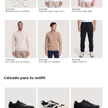
$ 79.900
$ 69.900
$ 69.900
Bermuda Básica con Bolsillos
Camiseta Manga Larga con Cuello Henley
Polo Básica Cuello Tejido
$ 99.900
$ 89.900
$ 79.900
Saco Cuello Alto con Textura Trenzada
Saco Tejido con Cremallera
Jogger Comfort Fit
Calzado para tu outfit