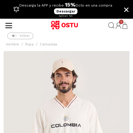
15%
×
Descarga la APP y recibe
Dcto en una compra
Descargar
Aplican TyC
0
Volver
Hombre
Ropa
Camisetas