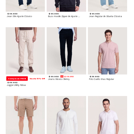
$ 99.900
$ 99.900
$ 99.900
Jean Slim Ajuste Clásico
Buzo Hoodie Zipper de Ajuste Cómodo
Jean Regular de Silueta Clásica
$ 99.900
$ 89.910
$ 59.900
Compra en PACK
Hasta 15% Off
Jeans Básico Skinny
Polo Cuello Mao Regular
$ 89.900
Jogger Utility Relax