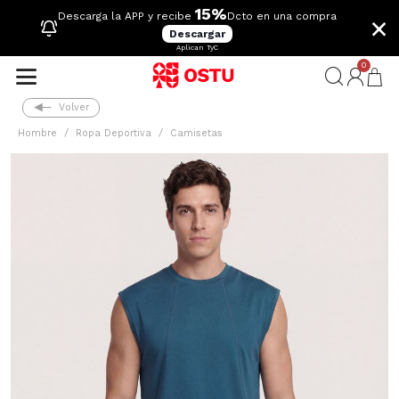
15%
×
Descarga la APP y recibe
Dcto en una compra
Descargar
Aplican TyC
0
Volver
Hombre
Ropa Deportiva
Camisetas