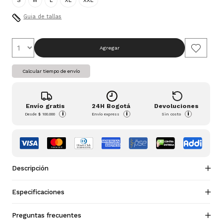
S
M
L
XL
XXL
Guia de tallas
Agregar
Calcular tiempo de envío
Envío gratis
24H Bogotá
Devoluciones
i
i
i
Desde
$ 100.000
Envío express
Sin costo
Descripción
Especificaciones
Preguntas frecuentes