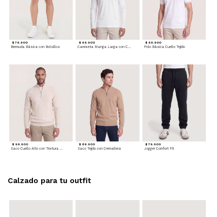
$ 79.900
$ 69.900
$ 69.900
Bermuda Básica con Bolsillos
Camiseta Manga Larga con Cuello Henley
Polo Básica Cuello Tejido
$ 99.900
$ 89.900
$ 79.900
Saco Cuello Alto con Textura Trenzada
Saco Tejido con Cremallera
Jogger Comfort Fit
Calzado para tu outfit