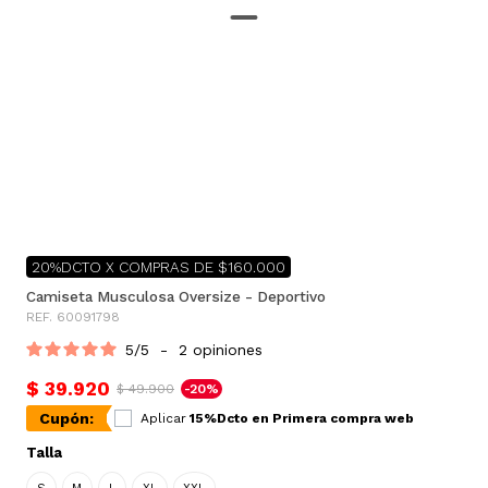
20%DCTO X COMPRAS DE $160.000
Camiseta Musculosa Oversize - Deportivo
REF. 60091798
5
/
5
-
2
opiniones
$ 39.920
$ 49.900
-20%
Cupón:
Aplicar
15%Dcto en Primera compra web
Talla