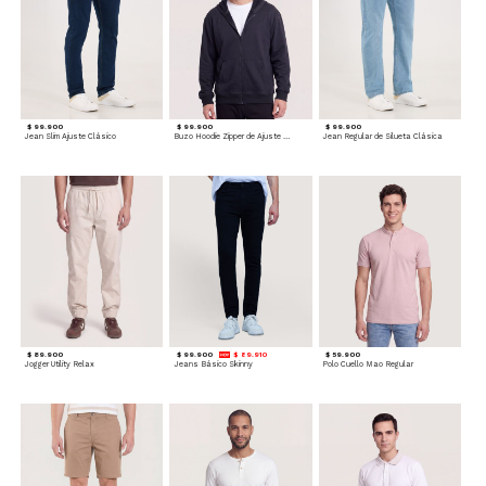
$ 99.900
$ 99.900
$ 99.900
Jean Slim Ajuste Clásico
Buzo Hoodie Zipper de Ajuste Cómodo
Jean Regular de Silueta Clásica
$ 89.900
$ 99.900
$ 89.910
$ 59.900
Jogger Utility Relax
Jeans Básico Skinny
Polo Cuello Mao Regular