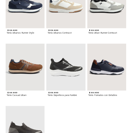
$ 99.900
$ 89.900
$ 99.900
Tenis Urbanos Runner Style
Tenis Urbanos Contrast
Tenis Urban Runner Contrast
$ 99.900
$ 89.900
$ 99.900
Tenis Casual Urban
Tenis Deportivos para hombre
Tenis Formales con Detalles