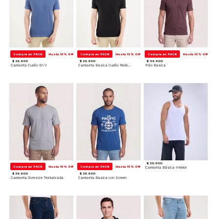
Compra en PACK
Hasta 15% Off
Compra en PACK
Hasta 15% Off
Compra en PACK
Hasta 15% Off
$ 29.900
$ 29.900
$ 49.900
Camiseta Cuello En V
Camiseta Basica Cuello Redondo
Polo Basica
$ 20.900
Compra en PACK
Hasta 15% Off
Compra en PACK
Hasta 15% Off
Camiseta Básica Interior
$ 59.900
$ 39.900
Camiseta Oversize Texturizada
Camiseta Basica con Screen