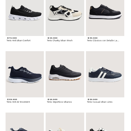
$ 79.900
$ 99.000
$ 89.900
Tenis Knit Urban Comfort
Tenis Chunky Urban Mesh
Tenis Clásicos con Detalle Lateral
$ 89.900
$ 99.900
$ 89.900
Tenis Knit Air Movement
Tenis Deportivos Urbanos
Tenis Casual Urban Lines