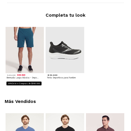
Completa tu look
$ 55.920
$ 89.900
$ 69.900
Bermuda Larga Básica - Deportivo
Tenis Deportivos para hombre
20%Dcto x Compras de $160.000
Más Vendidos