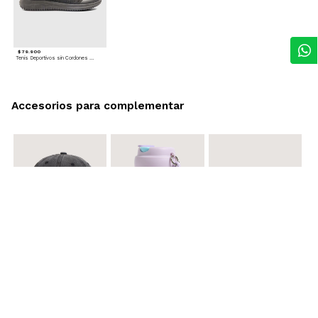
$ 79.900
Tenis Deportivos sin Cordones para hombre
Accesorios para complementar
$ 29.900
$ 29.900
$ 29.900
Gorra A
Termo con infusor
Reata Elastica Tejida