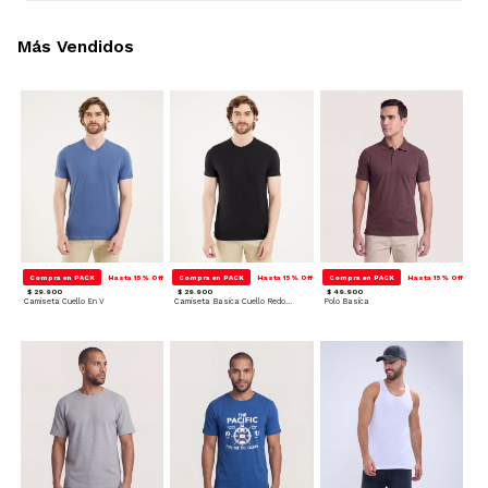
Más Vendidos
Compra en PACK
Hasta 15% Off
Compra en PACK
Hasta 15% Off
Compra en PACK
Hasta 15% Off
$ 29.900
$ 29.900
$ 49.900
Camiseta Cuello En V
Camiseta Basica Cuello Redondo
Polo Basica