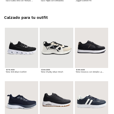
Saco Cuello Alto con Textura Trenzada
Saco Tejido con Cremallera
Jogger Comfort Fit
Calzado para tu outfit
$ 79.900
$ 99.000
$ 89.900
Tenis Knit Urban Comfort
Tenis Chunky Urban Mesh
Tenis Clásicos con Detalle Lateral