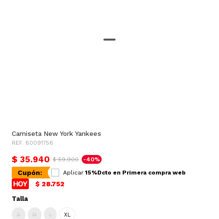
Camiseta New York Yankees
REF. 60091756
$ 35.940
$ 59.900
-40%
Cupón:
Aplicar
15%Dcto en Primera compra web
$ 28.752
Talla
S
M
L
XL