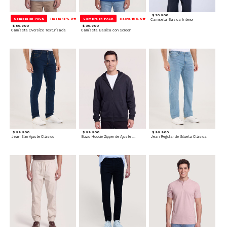
$ 20.900
Compra en PACK
Hasta 15% Off
Compra en PACK
Hasta 15% Off
Camiseta Básica Interior
$ 59.900
$ 39.900
Camiseta Oversize Texturizada
Camiseta Basica con Screen
$ 99.900
$ 99.900
$ 99.900
Jean Slim Ajuste Clásico
Buzo Hoodie Zipper de Ajuste Cómodo
Jean Regular de Silueta Clásica