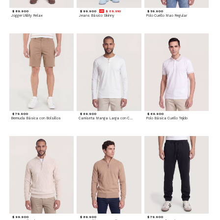
$ 89.900
$ 99.900
$ 89.910
$ 59.900
Jogger Utility Relax
Jeans Básico Skinny
Polo Cuello Mao Regular
$ 79.900
$ 69.900
$ 69.900
Bermuda Básica con Bolsillos
Camiseta Manga Larga con Cuello Henley
Polo Básica Cuello Tejido
$ 99.900
$ 89.900
$ 79.900