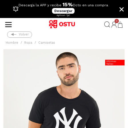
15%
×
Descarga la APP y recibe
Dcto en una compra
Descargar
Aplican TyC
0
Volver
Hombre
Ropa
Camisetas
Últimas
Tallas
20%Dcto Extra