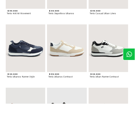
$ 89.900
$ 99.900
$ 89.900
Tenis Knit Air Movement
Tenis Deportivos Urbanos
Tenis Casual Urban Lines
$ 99.900
$ 89.900
$ 99.900
Tenis Urbanos Runner Style
Tenis Urbanos Contrast
Tenis Urban Runner Contrast