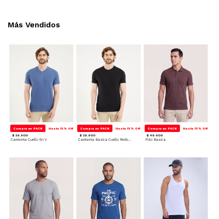
Más Vendidos
Compra en PACK
Hasta 15% Off
Compra en PACK
Hasta 15% Off
Compra en PACK
Hasta 15% Off
$ 29.900
$ 29.900
$ 49.900
Camiseta Cuello En V
Camiseta Basica Cuello Redondo
Polo Basica