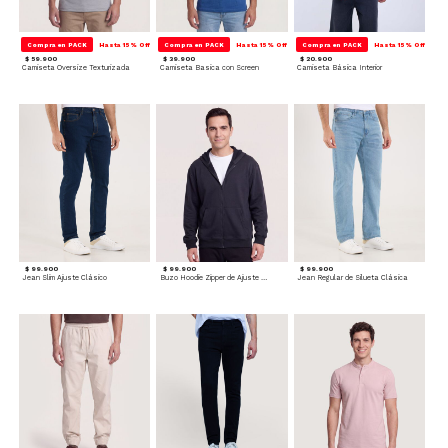
Compra en PACK
Hasta 15% Off
Compra en PACK
Hasta 15% Off
Compra en PACK
Hasta 15% Off
$ 59.900
$ 39.900
$ 20.900
Camiseta Oversize Texturizada
Camiseta Basica con Screen
Camiseta Básica Interior
$ 99.900
$ 99.900
$ 99.900
Jean Slim Ajuste Clásico
Buzo Hoodie Zipper de Ajuste Cómodo
Jean Regular de Silueta Clásica