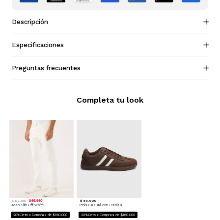
Descripción
Especificaciones
Preguntas frecuentes
Completa tu look
$ 65.940
$ 89.900
$ 109.900
Jean Slim Off White
Tenis Casual con Franjas
20%Dcto x Compras de $160.000
20%Dcto x Compras de $160.000