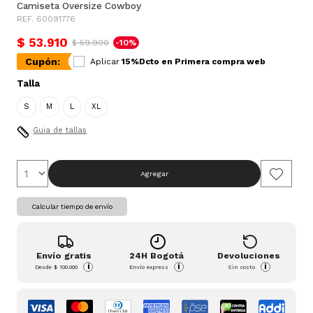
Camiseta Oversize Cowboy
REF. 60091776
$ 53.910
$ 59.900
-10%
Cupón:
Aplicar
15%Dcto en Primera compra web
Talla
S
M
L
XL
Guia de tallas
Agregar
Calcular tiempo de envío
Envío gratis
24H Bogotá
Devoluciones
i
i
i
Desde
$ 100.000
Envío express
Sin costo