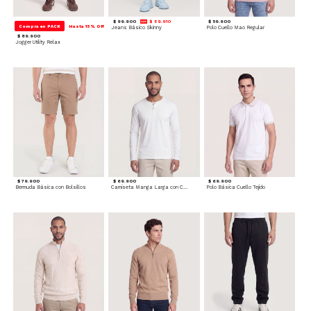
$ 99.900
$ 89.910
$ 59.900
Compra en PACK
Hasta 15% Off
Jeans Básico Skinny
Polo Cuello Mao Regular
$ 89.900
Jogger Utility Relax
$ 79.900
$ 69.900
$ 69.900
Bermuda Básica con Bolsillos
Camiseta Manga Larga con Cuello Henley
Polo Básica Cuello Tejido