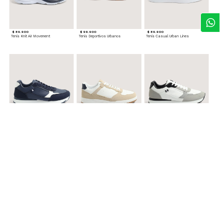
$ 89.900
$ 99.900
$ 89.900
Tenis Knit Air Movement
Tenis Deportivos Urbanos
Tenis Casual Urban Lines
$ 99.900
$ 89.900
$ 99.900
Tenis Urbanos Runner Style
Tenis Urbanos Contrast
Tenis Urban Runner Contrast