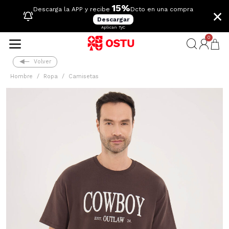
15%
×
Descarga la APP y recibe
Dcto en una compra
Descargar
Aplican TyC
0
Volver
Hombre
Ropa
Camisetas