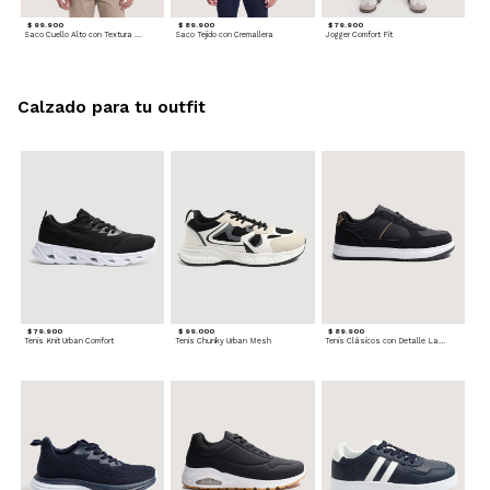
$ 99.900
$ 89.900
$ 79.900
Saco Cuello Alto con Textura Trenzada
Saco Tejido con Cremallera
Jogger Comfort Fit
Calzado para tu outfit
$ 79.900
$ 99.000
$ 89.900
Tenis Knit Urban Comfort
Tenis Chunky Urban Mesh
Tenis Clásicos con Detalle Lateral