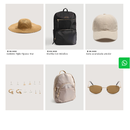
$ 39.900
$ 69.900
$ 29.900
Sombrero Tejido Figuras Mar
Mochila Con Bolsillos
Gorra acanalada unicolor
$ 24.900
$ 69.900
$ 34.900
Set x6 Aretes
Morral Compacto con Bolsillo Frontal
Gafas Doradas