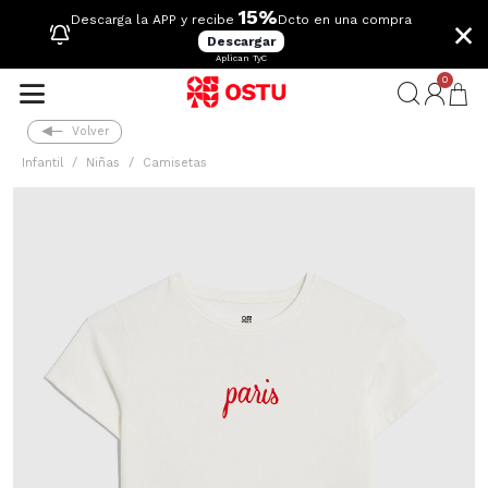
15%
×
Descarga la APP y recibe
Dcto en una compra
Descargar
Aplican TyC
0
Volver
Infantil
Niñas
Camisetas