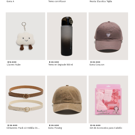
Gorra A
Termo con infusor
Reata Elastica Tejida
$ 12.900
$ 29.900
$ 29.900
Llavero Nube
Termo en Degrade 500 ml
Gorra Corazon
$ 29.900
$ 29.900
$ 49.900
Cinturones Pack x2 Hebilla Ovalada
Gorra Flowing
Set de Accesorios para Cabello