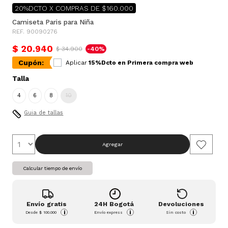
20%DCTO X COMPRAS DE $160.000
Camiseta Paris para Niña
REF. 90090276
$ 20.940
$ 34.900
-40%
Cupón:
Aplicar
15%Dcto en Primera compra web
Talla
4
6
8
10
Guia de tallas
Agregar
Calcular tiempo de envío
Envío gratis
24H Bogotá
Devoluciones
i
i
i
Desde
$ 100.000
Envío express
Sin costo