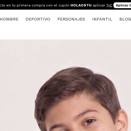
cto en tu primera compra con el cupón
HOLAOSTU
aplican
TyC
Aplicar
HOMBRE
DEPORTIVO
PERSONAJES
INFANTIL
BLO