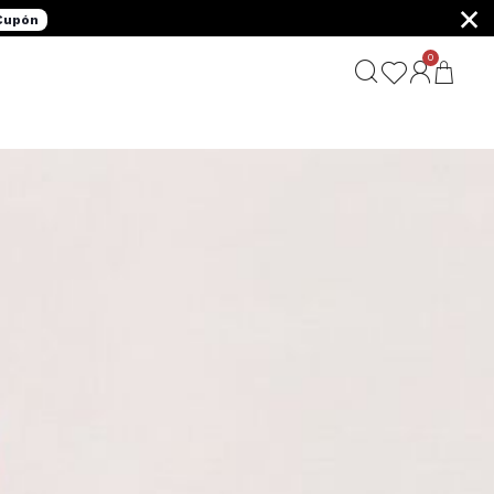
×
 Cupón
0
G