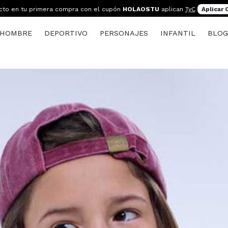
cto en tu primera compra con el cupón
HOLAOSTU
aplican
TyC
Aplicar
HOMBRE
DEPORTIVO
PERSONAJES
INFANTIL
BLO