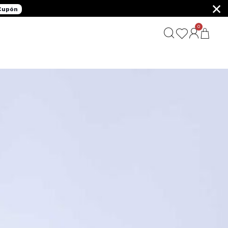
×
 Cupón
0
G