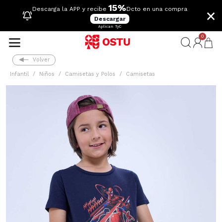
15%
×
Descarga la APP y recibe
Dcto en una compra
Descargar
Aplican TyC
0
Volver
Infantil
Niños
Camisetas y Polos
Camisetas