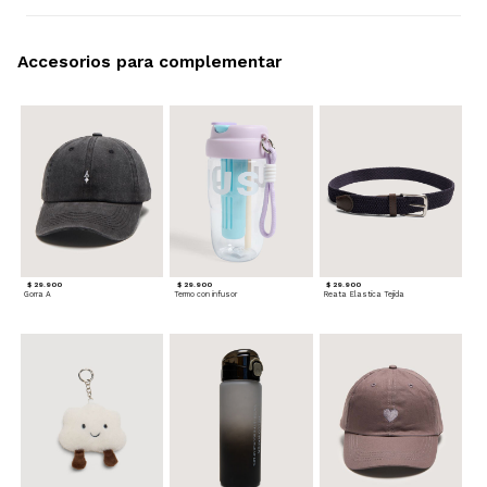
Accesorios para complementar
$ 29.900
$ 29.900
$ 29.900
Gorra A
Termo con infusor
Reata Elastica Tejida