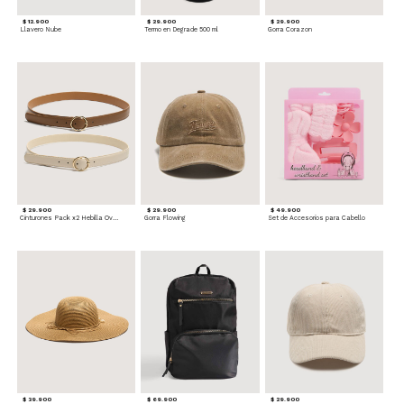
$ 12.900
$ 29.900
$ 29.900
Llavero Nube
Termo en Degrade 500 ml
Gorra Corazon
$ 29.900
$ 29.900
$ 49.900
Cinturones Pack x2 Hebilla Ovalada
Gorra Flowing
Set de Accesorios para Cabello
$ 39.900
$ 69.900
$ 29.900