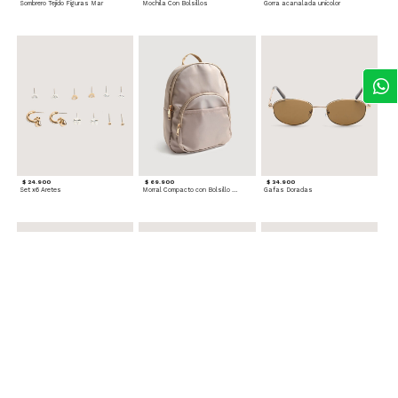
Sombrero Tejido Figuras Mar
Mochila Con Bolsillos
Gorra acanalada unicolor
$ 24.900
$ 69.900
$ 34.900
Set x6 Aretes
Morral Compacto con Bolsillo Frontal
Gafas Doradas
$ 22.900
$ 24.900
$ 29.900
Set Pulseras Plateadas
Splash Corporal PURPLE PASSION - Floral
Reata Tejida