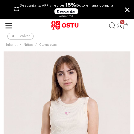
15%
×
Descarga la APP y recibe
Dcto en una compra
Descargar
Aplican TyC
0
Volver
Infantil
Niñas
Camisetas