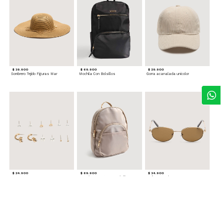
$ 39.900
$ 69.900
$ 29.900
Sombrero Tejido Figuras Mar
Mochila Con Bolsillos
Gorra acanalada unicolor
$ 24.900
$ 69.900
$ 34.900
Set x6 Aretes
Morral Compacto con Bolsillo Frontal
Gafas Doradas