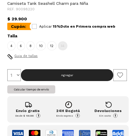
Camiseta Tank Seashell Charm para Niña
REF. 90098220
$ 29.900
Cupón:
Aplicar
15%Dcto en Primera compra web
Talla
4
6
8
10
12
14
Guia de tallas
Agregar
Calcular tiempo de envío
Envío gratis
24H Bogotá
Devoluciones
i
i
i
Desde
$ 100.000
Envío express
Sin costo