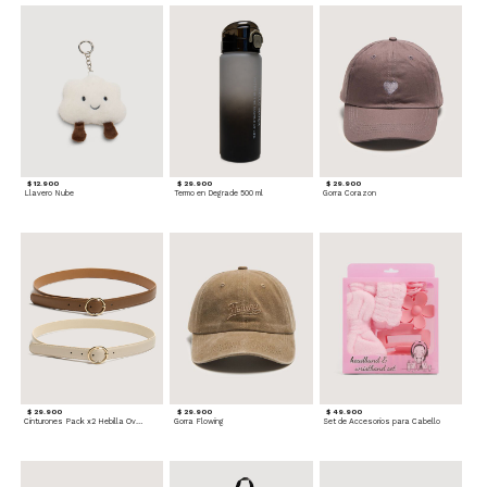
$ 12.900
$ 29.900
$ 29.900
Llavero Nube
Termo en Degrade 500 ml
Gorra Corazon
$ 29.900
$ 29.900
$ 49.900
Cinturones Pack x2 Hebilla Ovalada
Gorra Flowing
Set de Accesorios para Cabello