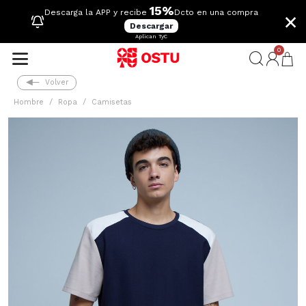
15%
×
Descarga la APP y recibe
Dcto en una compra
Descargar
Aplican TyC
0
Volver
Hombre
Ropa
Camisetas