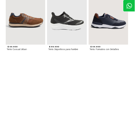
$ 99.900
$ 89.900
$ 99.900
Tenis Casual Urban
Tenis Deportivos para hombre
Tenis Formales con Detalles
$ 79.900
Tenis Deportivos sin Cordones para hombre
Accesorios para complementar