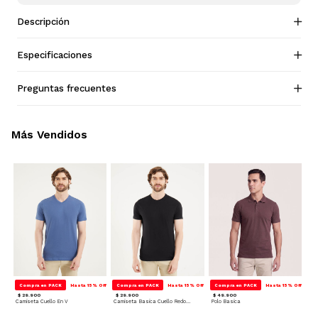
Descripción
Especificaciones
Preguntas frecuentes
Más Vendidos
Compra en PACK
Hasta 15% Off
Compra en PACK
Hasta 15% Off
Compra en PACK
Hasta 15% Off
$ 29.900
$ 29.900
$ 49.900
Camiseta Cuello En V
Camiseta Basica Cuello Redondo
Polo Basica