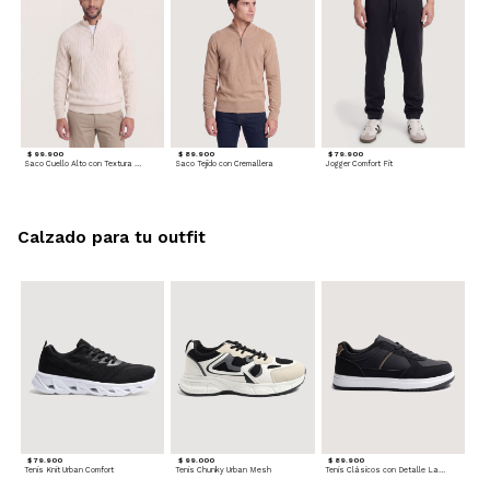
$ 99.900
$ 89.900
$ 79.900
Saco Cuello Alto con Textura Trenzada
Saco Tejido con Cremallera
Jogger Comfort Fit
Calzado para tu outfit
$ 79.900
$ 99.000
$ 89.900
Tenis Knit Urban Comfort
Tenis Chunky Urban Mesh
Tenis Clásicos con Detalle Lateral