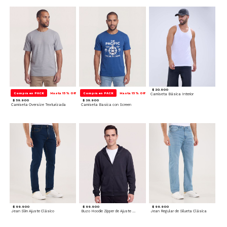
$ 20.900
Compra en PACK
Hasta 15% Off
Compra en PACK
Hasta 15% Off
Camiseta Básica Interior
$ 59.900
$ 39.900
Camiseta Oversize Texturizada
Camiseta Basica con Screen
$ 99.900
$ 99.900
$ 99.900
Jean Slim Ajuste Clásico
Buzo Hoodie Zipper de Ajuste Cómodo
Jean Regular de Silueta Clásica