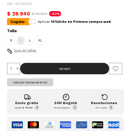
REF. 60091252
$ 29.940
$ 49.900
-40%
Cupón:
Aplicar
15%Dcto en Primera compra web
Talla
S
M
L
XL
Guia de tallas
Agregar
Calcular tiempo de envío
Envío gratis
24H Bogotá
Devoluciones
i
i
i
Desde
$ 159.900
Envío express
Sin costo