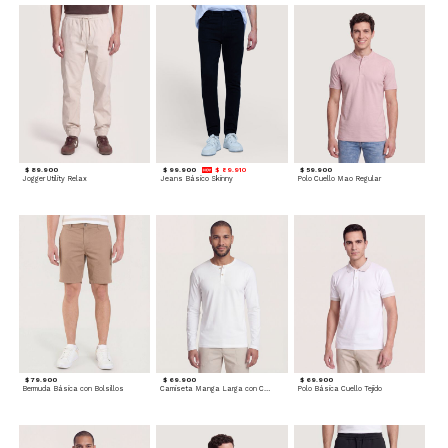
$ 89.900
$ 99.900
$ 89.910
$ 59.900
Jogger Utility Relax
Jeans Básico Skinny
Polo Cuello Mao Regular
$ 79.900
$ 69.900
$ 69.900
Bermuda Básica con Bolsillos
Camiseta Manga Larga con Cuello Henley
Polo Básica Cuello Tejido