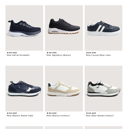
$ 89.900
$ 99.900
$ 89.900
Tenis Knit Air Movement
Tenis Deportivos Urbanos
Tenis Casual Urban Lines
$ 99.900
$ 89.900
$ 99.900
Tenis Urbanos Runner Style
Tenis Urbanos Contrast
Tenis Urban Runner Contrast