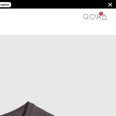
×
 Cupón
0