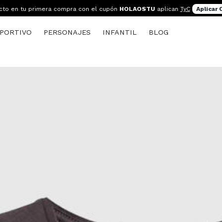
cto en tu primera compra con el cupón
HOLAOSTU
aplican
TyC
Aplicar
PORTIVO
PERSONAJES
INFANTIL
BLOG