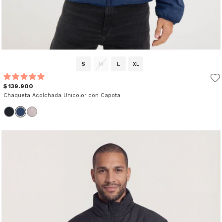
S
M
L
XL
$ 139.900
Chaqueta Acolchada Unicolor con Capota