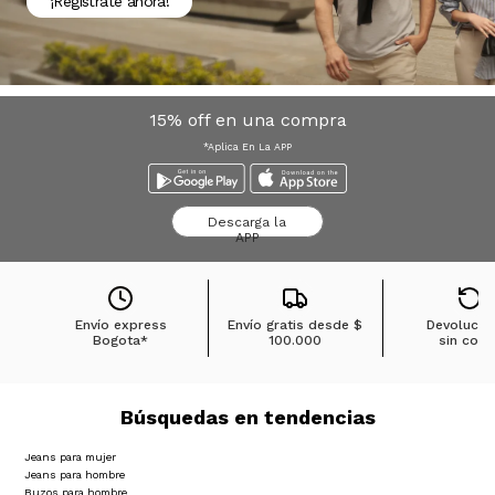
¡Registrate ahora!
15% off en una compra
*Aplica En La APP
Descarga la
APP
Envío express
Envío gratis desde
$
Devolucio
Bogota*
100.000
sin cost
Búsquedas en tendencias
Jeans para mujer
Jeans para hombre
Buzos para hombre