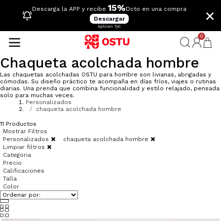
15%
×
Descarga la APP y recibe
Dcto en una compra
Descargar
Aplican TyC
0
Chaqueta acolchada hombre
Las chaquetas acolchadas OSTU para hombre son livianas, abrigadas y
cómodas. Su diseño práctico te acompaña en días fríos, viajes o rutinas
diarias. Una prenda que combina funcionalidad y estilo relajado, pensada
solo para muchas veces.
Personalizados
chaqueta acolchada hombre
11
Productos
Mostrar Filtros
Personalizados
chaqueta acolchada hombre
Limpiar filtros
Categoria
Precio
Calificaciones
Talla
Color