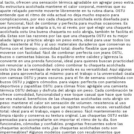
al tacto, ofrecen una sensación térmica agradable sin agregar peso extra.
Su estructura acolchada mantiene el calor corporal, mientras que su
ajuste relajado permite moverte libremente en tu rutina diaria. OSTU
entiende que el ritmo de vida actual no deja mucho espacio para
complicaciones, por eso cada chaqueta acolchada está diseñada para
ser funcional, fácil de combinar y perfecta para muchas ocasiones. Es
una prenda que se adapta a ti, no al revés. por qué elegir una chaqueta
acolchada ostu Una buena chaqueta no solo abriga, también te facilita el
día. Estas son las razones por las que una chaqueta OSTU es tu mejor
aliada: ligera y práctica: abrigo sin peso extra, ideal para usar todos los
días. resistente al frío y al uso: materiales duraderos que conservan su
forma con el tiempo. comodidad total: diseño flexible que permite
moverse con facilidad. fácil de combinar: perfecta con jeans OSTU,
buzos o camisetas básicas. Su equilibrio entre calidez y ligereza la
convierte en una prenda funcional, ideal para quienes buscan practicidad
sin renunciar a la comodidad. cómo combinar tu chaqueta acolchada
ostu Una de las ventajas de esta prenda es su versatilidad. Aquí algunas
ideas para aprovecharla al máximo: para el trabajo o la universidad: úsala
con camisas OSTU y jeans oscuros. para el fin de semana: combínala con
buzos OSTU y joggers cómodos. para viajes: perfecta con pantalones
deportivos y zapatillas OSTU. para climas fríos: agrégale una camiseta
térmica OSTU debajo y disfruta del abrigo sin peso. Cada combinación te
ofrece comodidad, funcionalidad y ese toque casual que hace que todo
se vea natural. beneficios de las chaquetas acolchadas ostu abrigo sin
peso: mantiene el calor sin sensación de volumen. resistencia al uso
diario: materiales duraderos que se repiten muchas veces. versatilidad
total: ideal para el trabajo, viajes o descanso. fácil mantenimiento: se
limpia rápido y conserva su textura original. Las chaquetas OSTU están
pensadas para acompañarte sin importar el ritmo de tu día. Son
funcionales, cómodas y confiables. preguntas frecuentes sobre las
chaquetas acolchadas ostu ¿las chaquetas acolchadas ostu son
impermeables? Algunos modelos cuentan con recubrimientos que