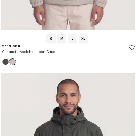
S
M
L
XL
$ 139.900
Chaqueta Acolchada con Capota