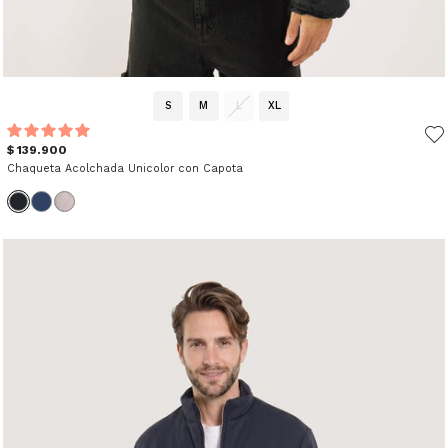
S
M
L
XL
$ 139.900
Chaqueta Acolchada Unicolor con Capota