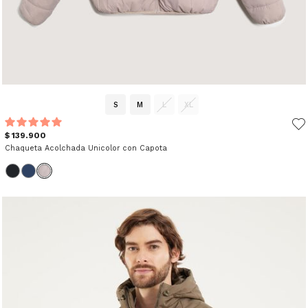
S
M
L
XL
$ 139.900
Chaqueta Acolchada Unicolor con Capota