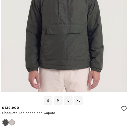
S
M
L
XL
$ 139.900
Chaqueta Acolchada con Capota