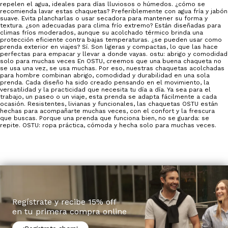
repelen el agua, ideales para días lluviosos o húmedos. ¿cómo se
recomienda lavar estas chaquetas? Preferiblemente con agua fría y jabón
suave. Evita plancharlas o usar secadora para mantener su forma y
textura. ¿son adecuadas para clima frío extremo? Están diseñadas para
climas fríos moderados, aunque su acolchado térmico brinda una
protección eficiente contra bajas temperaturas. ¿se pueden usar como
prenda exterior en viajes? Sí. Son ligeras y compactas, lo que las hace
perfectas para empacar y llevar a donde vayas. ostu: abrigo y comodidad
solo para muchas veces En OSTU, creemos que una buena chaqueta no
se usa una vez, se usa muchas. Por eso, nuestras chaquetas acolchadas
para hombre combinan abrigo, comodidad y durabilidad en una sola
prenda. Cada diseño ha sido creado pensando en el movimiento, la
versatilidad y la practicidad que necesita tu día a día. Ya sea para el
trabajo, un paseo o un viaje, esta prenda se adapta fácilmente a cada
ocasión. Resistentes, livianas y funcionales, las chaquetas OSTU están
hechas para acompañarte muchas veces, con el confort y la frescura
que buscas. Porque una prenda que funciona bien, no se guarda: se
repite. OSTU: ropa práctica, cómoda y hecha solo para muchas veces.
Regístrate y recibe 15% off
en tu primera compra online