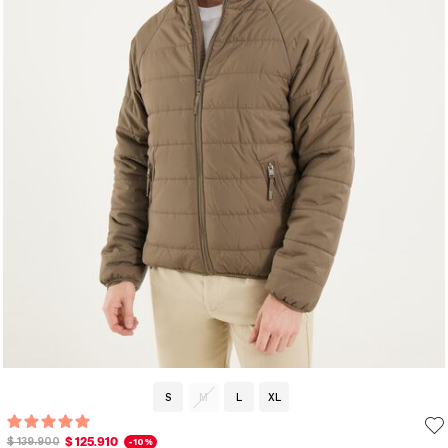
S
M
L
XL
$ 125.910
$ 139.900
-10%