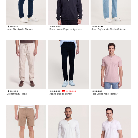
$ 99.900
$ 99.900
$ 99.900
Jean Slim Ajuste Clásico
Buzo Hoodie Zipper de Ajuste Cómodo
Jean Regular de Silueta Clásica
$ 89.900
$ 99.900
$ 89.910
$ 59.900
Jogger Utility Relax
Jeans Básico Skinny
Polo Cuello Mao Regular