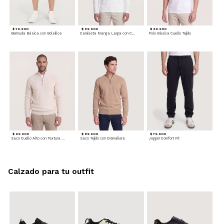
$ 79.900
$ 69.900
$ 69.900
Bermuda Básica con Bolsillos
Camiseta Manga Larga con Cuello Henley
Polo Básica Cuello Tejido
$ 99.900
$ 89.900
$ 79.900
Saco Cuello Alto con Textura Trenzada
Saco Tejido con Cremallera
Jogger Comfort Fit
Calzado para tu outfit