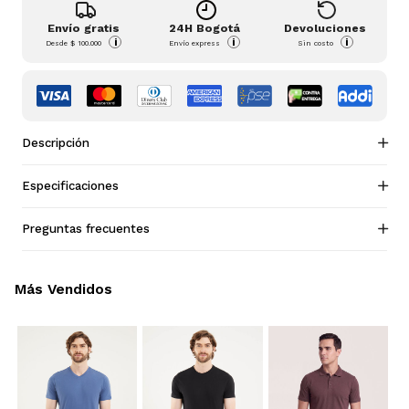
Envío gratis
24H Bogotá
Devoluciones
i
i
i
Desde
$ 100.000
Envío express
Sin costo
Descripción
Especificaciones
Preguntas frecuentes
Más Vendidos