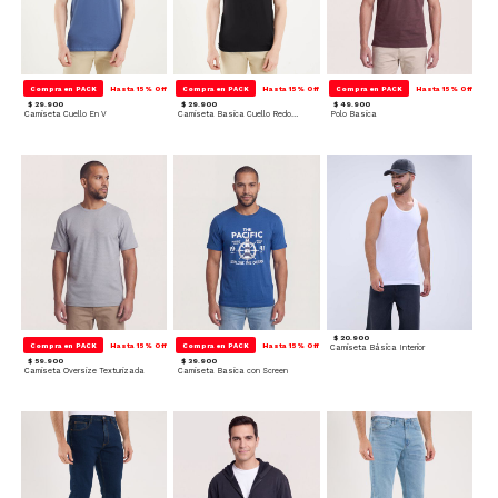
Compra en PACK
Hasta 15% Off
Compra en PACK
Hasta 15% Off
Compra en PACK
Hasta 15% Off
$ 29.900
$ 29.900
$ 49.900
Camiseta Cuello En V
Camiseta Basica Cuello Redondo
Polo Basica
$ 20.900
Compra en PACK
Hasta 15% Off
Compra en PACK
Hasta 15% Off
Camiseta Básica Interior
$ 59.900
$ 39.900
Camiseta Oversize Texturizada
Camiseta Basica con Screen