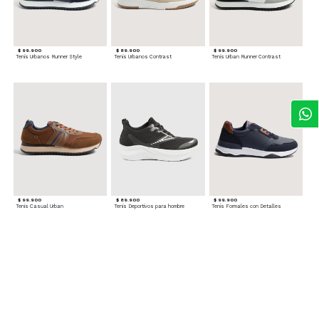
$ 99.900
$ 89.900
$ 99.900
Tenis Urbanos Runner Style
Tenis Urbanos Contrast
Tenis Urban Runner Contrast
$ 99.900
$ 89.900
$ 99.900
Tenis Casual Urban
Tenis Deportivos para hombre
Tenis Formales con Detalles