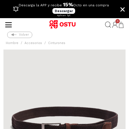
15%
×
Descarga la APP y recibe
Dcto en una compra
Descargar
Aplican TyC
0
Volver
Hombre
Accesorios
Cinturones