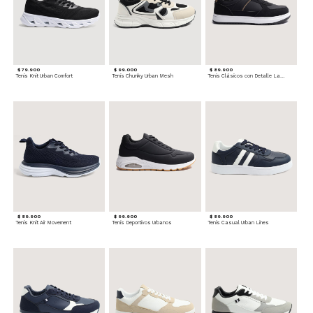
$ 79.900
$ 99.000
$ 89.900
Tenis Knit Urban Comfort
Tenis Chunky Urban Mesh
Tenis Clásicos con Detalle Lateral
$ 89.900
$ 99.900
$ 89.900
Tenis Knit Air Movement
Tenis Deportivos Urbanos
Tenis Casual Urban Lines