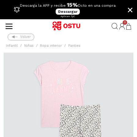
15%
×
Descarga la APP y recibe
Dcto en una compra
Descargar
Aplican TyC
0
Volver
Infantil
Niñas
Ropa interior
Panties