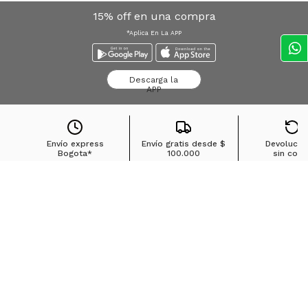
15% off en una compra
*Aplica En La APP
Descarga la
APP
Envío express
Envío gratis desde
$
Devolucio
Bogota*
100.000
sin cost
Búsquedas en tendencias
Jeans para mujer
Jeans para hombre
Buzos para hombre
Camisetas para hombre
Chaquetas para hombre
Ver más
▼