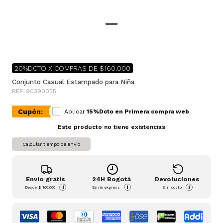
20%DCTO X COMPRAS DE $160.000
Conjunto Casual Estampado para Niña
REF. 90390035
Cupón:
Aplicar
15%Dcto en Primera compra web
Este producto no tiene existencias
Calcular tiempo de envío
Envío gratis
24H Bogotá
Devoluciones
i
i
i
Desde
$ 100.000
Envío express
Sin costo