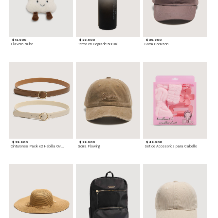
$ 12.900
$ 29.900
$ 29.900
Llavero Nube
Termo en Degrade 500 ml
Gorra Corazon
$ 29.900
$ 29.900
$ 49.900
Cinturones Pack x2 Hebilla Ovalada
Gorra Flowing
Set de Accesorios para Cabello