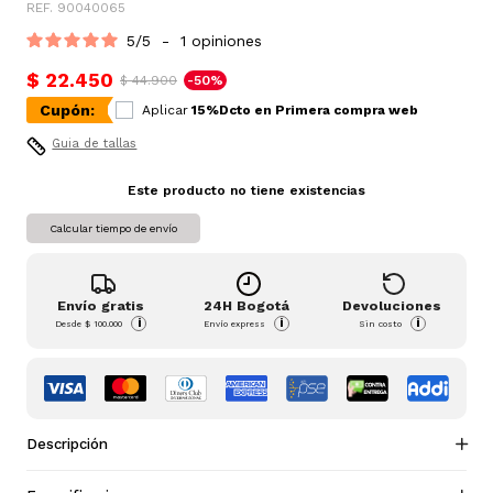
REF. 90040065
5
/
5
-
1
opiniones
$ 22.450
$ 44.900
-50%
Cupón:
Aplicar
15%Dcto en Primera compra web
Guia de tallas
Este producto no tiene existencias
Calcular tiempo de envío
Envío gratis
24H Bogotá
Devoluciones
i
i
i
Desde
$ 100.000
Envío express
Sin costo
Descripción