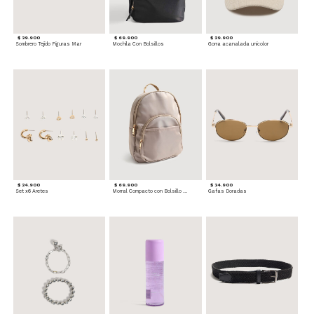
$ 39.900
$ 69.900
$ 29.900
Sombrero Tejido Figuras Mar
Mochila Con Bolsillos
Gorra acanalada unicolor
$ 24.900
$ 69.900
$ 34.900
Set x6 Aretes
Morral Compacto con Bolsillo Frontal
Gafas Doradas