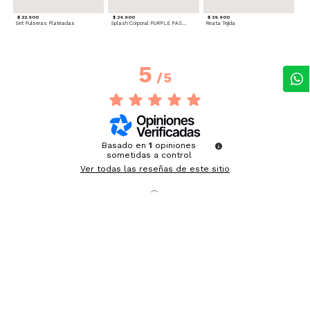
$ 22.900
$ 24.900
$ 29.900
Set Pulseras Plateadas
Splash Corporal PURPLE PASSION - Floral
Reata Tejida
5
/
5
Basado en
1
opiniones
sometidas a control
Ver todas las reseñas de este sitio
5
estrellas
1
4
estrellas
0
3
estrellas
0
2
estrellas
0
1
estrella
0
Ordenar las opiniones