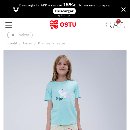
15%
×
Descarga la APP y recibe
Dcto en una compra
Descargar
Aplican TyC
0
Volver
Infantil
Niñas
Pijamas
Batas