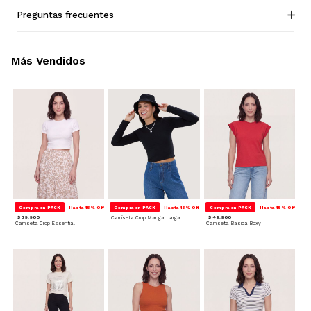
Preguntas frecuentes
Más Vendidos
Compra en PACK
Hasta 15% Off
Compra en PACK
Hasta 15% Off
Compra en PACK
Hasta 15% Off
$ 39.900
Camiseta Crop Manga Larga
$ 49.900
Camiseta Crop Essential
Camiseta Basica Boxy