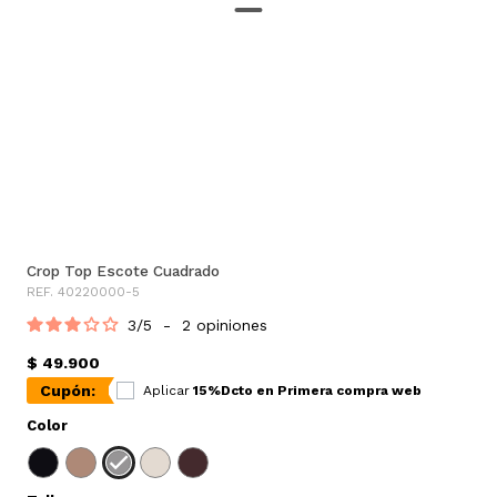
Crop Top Escote Cuadrado
REF. 40220000-5
3
/
5
-
2
opiniones
$ 49.900
Cupón:
Aplicar
15%Dcto en Primera compra web
Color