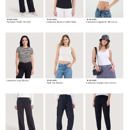
$ 109.900
$ 39.900
$ 39.900
Pantalón Fluido Tiro Alto
Camiseta Básica Cuello Redondo
Camiseta Cropped en Rib con Botones
Camiseta Crop Básica
$ 29.900
$ 29.900
Tank Top Basico
Camiseta Manga Sisa Escotada