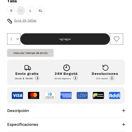
Talla
S
M
L
XL
Guia de tallas
Agregar
Calcular tiempo de envío
Envío gratis
24H Bogotá
Devoluciones
i
i
i
Desde
$ 100.000
Envío express
Sin costo
Descripción
Especificaciones