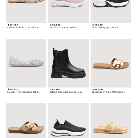
$ 69.900
$ 89.900
$ 99.900
Baletas Caladas Destalonadas
Tenis Casual Knit Comfort
Tenis Chunky Sport Black
$ 49.900
$ 119.900
$ 49.900
Baletas Transparentes Brillantes
Botines con Suela Gruesa Elastizada
Sandalias Planas Metalizadas