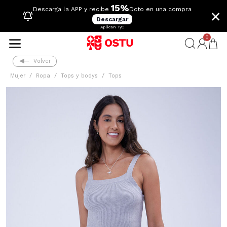
15%
×
Descarga la APP y recibe
Dcto en una compra
Descargar
Aplican TyC
0
Volver
Mujer
Ropa
Tops y bodys
Tops