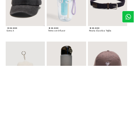
$ 29.900
$ 29.900
$ 29.900
Gorra A
Termo con infusor
Reata Elastica Tejida
$ 12.900
$ 29.900
$ 29.900
Llavero Nube
Termo en Degrade 500 ml
Gorra Corazon