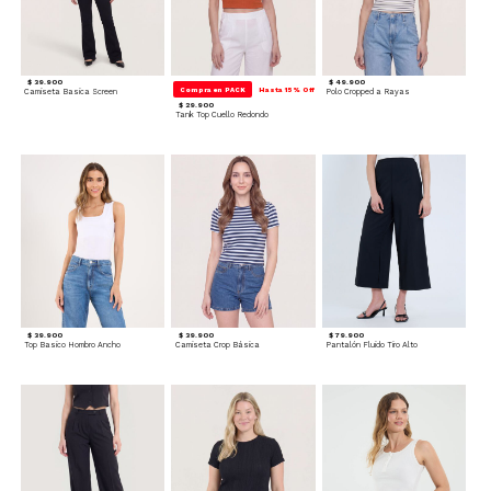
$ 39.900
$ 49.900
Compra en PACK
Hasta 15% Off
Camiseta Basica Screen
Polo Cropped a Rayas
$ 29.900
Tank Top Cuello Redondo
$ 39.900
$ 39.900
$ 79.900
Top Basico Hombro Ancho
Camiseta Crop Básica
Pantalón Fluido Tiro Alto