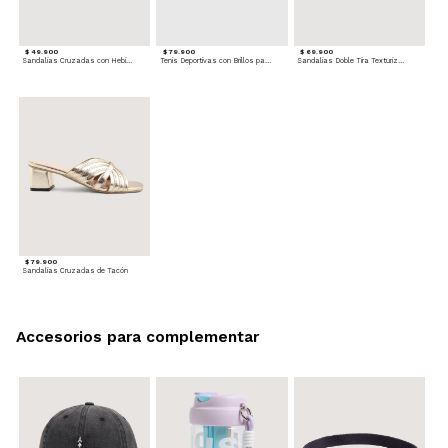
$ 49.900
$ 79.900
$ 69.900
Sandalias Cruzadas con Hebilla
Tenis Deportivas con Brillos para mujer
Sandalias Doble Tira Texturizada
$ 79.900
Sandalias Cruzadas de Tacón
Accesorios para complementar