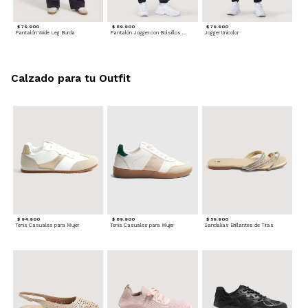
$ 79.900
$ 89.900
$ 79.900
Pantalón Wide Leg Burda
Pantalón Jogger con Bolsillos Cargo
Jogger Unicolor
Calzado para tu Outfit
$ 94.900
$ 89.900
$ 59.900
Tenis Casuales para Mujer
Tenis Casuales para Mujer
Sandalias Brillantes de Tiras