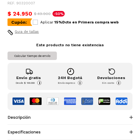
REF. 90320007
$ 24.950
$ 49.900
-50%
Cupón:
Aplicar
15%Dcto en Primera compra web
Guia de tallas
Este producto no tiene existencias
Calcular tiempo de envío
Envío gratis
24H Bogotá
Devoluciones
i
i
i
Desde
$ 100.000
Envío express
Sin costo
Descripción
Especificaciones