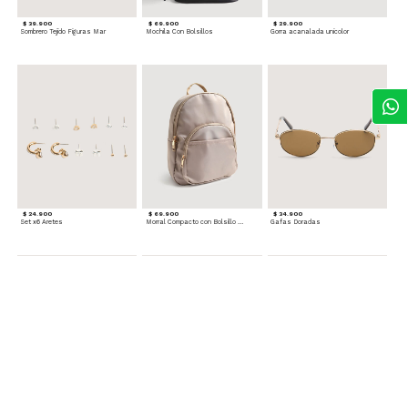
$ 39.900
$ 69.900
$ 29.900
Sombrero Tejido Figuras Mar
Mochila Con Bolsillos
Gorra acanalada unicolor
$ 24.900
$ 69.900
$ 34.900
Set x6 Aretes
Morral Compacto con Bolsillo Frontal
Gafas Doradas
$ 22.900
$ 24.900
$ 29.900