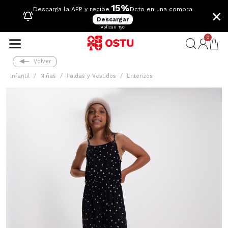
15%
×
Descarga la APP y recibe
Dcto en una compra
Descargar
Aplican TyC
0
Volver
Infantil
Niñas
Faldas y Vestidos
Enterizos