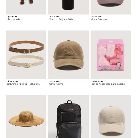
$ 12.900
$ 29.900
$ 29.900
Llavero Nube
Termo en Degrade 500 ml
Gorra Corazon
$ 29.900
$ 29.900
$ 49.900
Cinturones Pack x2 Hebilla Ovalada
Gorra Flowing
Set de Accesorios para Cabello