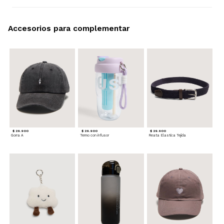
Accesorios para complementar
$ 29.900
$ 29.900
$ 29.900
Gorra A
Termo con infusor
Reata Elastica Tejida