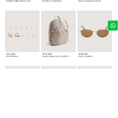
Sombrero Tejido Figuras Mar
Mochila Con Bolsillos
Gorra acanalada unicolor
$ 24.900
$ 69.900
$ 34.900
Set x6 Aretes
Morral Compacto con Bolsillo Frontal
Gafas Doradas
$ 22.900
$ 24.900
$ 29.900
Set Pulseras Plateadas
Splash Corporal PURPLE PASSION - Floral
Reata Tejida