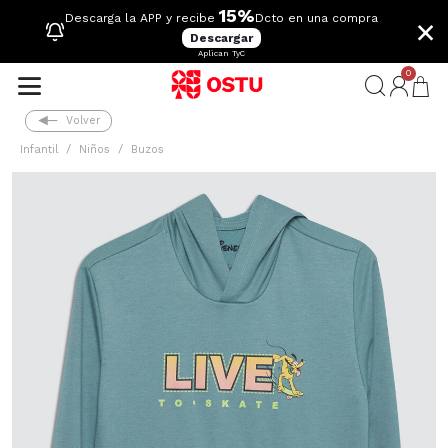
15%
×
Descarga la APP y recibe
Dcto en una compra
Descargar
Aplican TyC
0
Volver
Infantil
Niños
Buzos