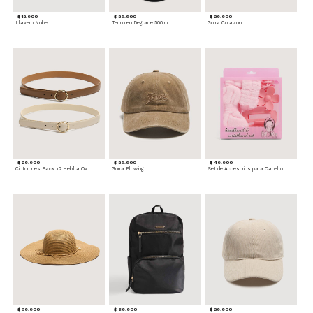
$ 12.900
$ 29.900
$ 29.900
Llavero Nube
Termo en Degrade 500 ml
Gorra Corazon
$ 29.900
$ 29.900
$ 49.900
Cinturones Pack x2 Hebilla Ovalada
Gorra Flowing
Set de Accesorios para Cabello
$ 39.900
$ 69.900
$ 29.900