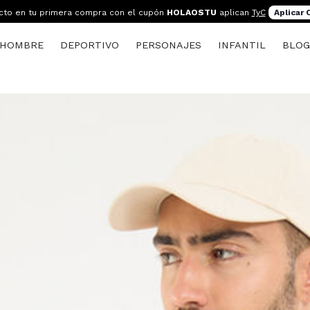
cto en tu primera compra con el cupón
HOLAOSTU
aplican
TyC
Aplicar
HOMBRE
DEPORTIVO
PERSONAJES
INFANTIL
BLO
s