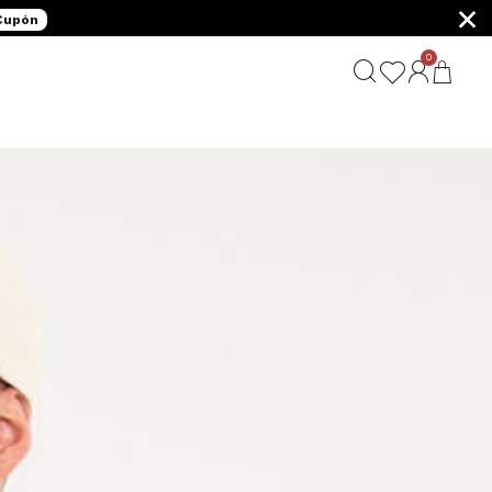
×
 Cupón
0
G