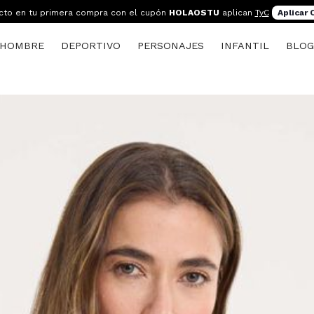
cto en tu primera compra con el cupón
HOLAOSTU
aplican
TyC
Aplicar
HOMBRE
DEPORTIVO
PERSONAJES
INFANTIL
BLO