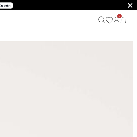
×
 Cupón
0
G