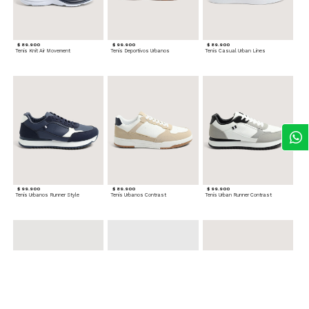
$ 89.900
$ 99.900
$ 89.900
Tenis Knit Air Movement
Tenis Deportivos Urbanos
Tenis Casual Urban Lines
$ 99.900
$ 89.900
$ 99.900
Tenis Urbanos Runner Style
Tenis Urbanos Contrast
Tenis Urban Runner Contrast