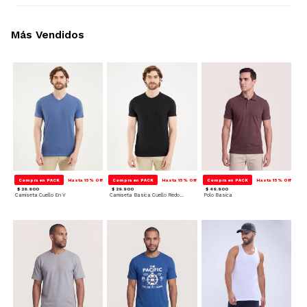
Más Vendidos
Compra en PACK
Hasta 15% Off
Compra en PACK
Hasta 15% Off
Compra en PACK
Hasta 15% Off
$ 29.900
$ 29.900
$ 49.900
Camiseta Cuello En V
Camiseta Basica Cuello Redondo
Polo Basica