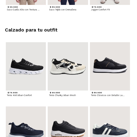
$ 99.900
$ 89.900
$ 79.900
Saco Cuello Alto con Textura Trenzada
Saco Tejido con Cremallera
Jogger Comfort Fit
Calzado para tu outfit
$ 79.900
$ 99.000
$ 89.900
Tenis Knit Urban Comfort
Tenis Chunky Urban Mesh
Tenis Clásicos con Detalle Lateral