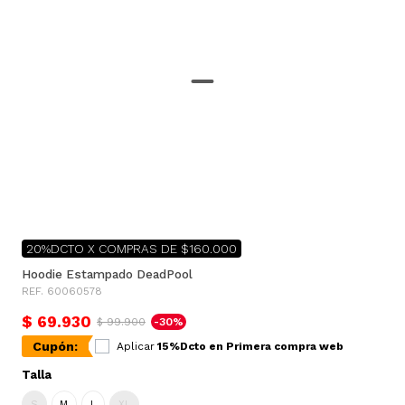
20%DCTO X COMPRAS DE $160.000
Hoodie Estampado DeadPool
REF. 60060578
$ 69.930
$ 99.900
-30%
Cupón:
Aplicar
15%Dcto en Primera compra web
Talla
S
M
L
XL