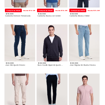
Compra en PACK
Hasta 15% Off
Compra en PACK
Hasta 15% Off
Compra en PACK
Hasta 15% Off
$ 59.900
$ 39.900
$ 20.900
Camiseta Oversize Texturizada
Camiseta Basica con Screen
Camiseta Básica Interior
$ 99.900
$ 99.900
$ 99.900
Jean Slim Ajuste Clásico
Buzo Hoodie Zipper de Ajuste Cómodo
Jean Regular de Silueta Clásica