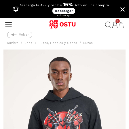
15%
×
Descarga la APP y recibe
Dcto en una compra
Descargar
Aplican TyC
0
Volver
Hombre
Ropa
Buzos, Hoodies y Sacos
Buzos