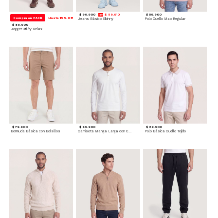
$ 99.900
$ 89.910
$ 59.900
Compra en PACK
Hasta 15% Off
Jeans Básico Skinny
Polo Cuello Mao Regular
$ 89.900
Jogger Utility Relax
$ 79.900
$ 69.900
$ 69.900
Bermuda Básica con Bolsillos
Camiseta Manga Larga con Cuello Henley
Polo Básica Cuello Tejido