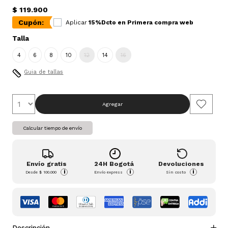
$ 119.900
Cupón:
Aplicar
15%Dcto en Primera compra web
Talla
4
6
8
10
12
14
16
Guia de tallas
Agregar
Calcular tiempo de envío
Envío gratis
24H Bogotá
Devoluciones
i
i
i
Desde
$ 100.000
Envío express
Sin costo
Descripción