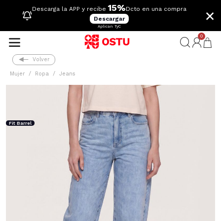
15%
×
Descarga la APP y recibe
Dcto en una compra
Descargar
Aplican TyC
0
Volver
Mujer
Ropa
Jeans
Fit Barrel