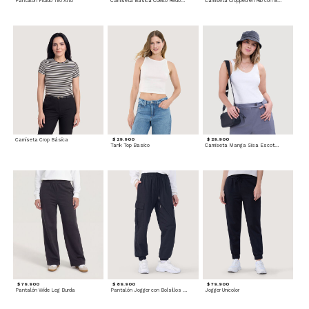
Pantalón Fluido Tiro Alto
Camiseta Básica Cuello Redondo
Camiseta Cropped en Rib con Botones
Camiseta Crop Básica
$ 29.900
$ 29.900
Tank Top Basico
Camiseta Manga Sisa Escotada
$ 79.900
$ 89.900
$ 79.900
Pantalón Wide Leg Burda
Pantalón Jogger con Bolsillos Cargo
Jogger Unicolor