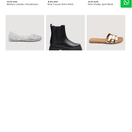
$ 69.900
$ 89.900
$ 99.900
Baletas Caladas Destalonadas
Tenis Casual Knit Comfort
Tenis Chunky Sport Black
$ 49.900
$ 119.900
$ 49.900
Baletas Transparentes Brillantes
Botines con Suela Gruesa Elastizada
Sandalias Planas Metalizadas
$ 49.900
$ 79.900
$ 69.900
Sandalias Cruzadas con Hebilla
Tenis Deportivas con Brillos para mujer
Sandalias Doble Tira Texturizada