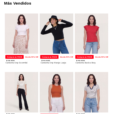
Más Vendidos
Compra en PACK
Hasta 15% Off
Compra en PACK
Hasta 15% Off
Compra en PACK
Hasta 15% Off
$ 39.900
$ 44.900
$ 49.900
Camiseta Crop Essential
Camiseta Crop Manga Larga
Camiseta Basica Boxy
$ 39.900
$ 49.900