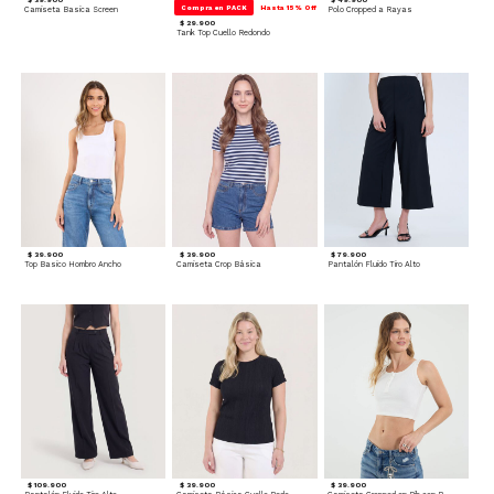
Compra en PACK
Hasta 15% Off
Camiseta Basica Screen
Polo Cropped a Rayas
$ 29.900
Tank Top Cuello Redondo
$ 39.900
$ 39.900
$ 79.900
Top Basico Hombro Ancho
Camiseta Crop Básica
Pantalón Fluido Tiro Alto
$ 109.900
$ 39.900
$ 39.900